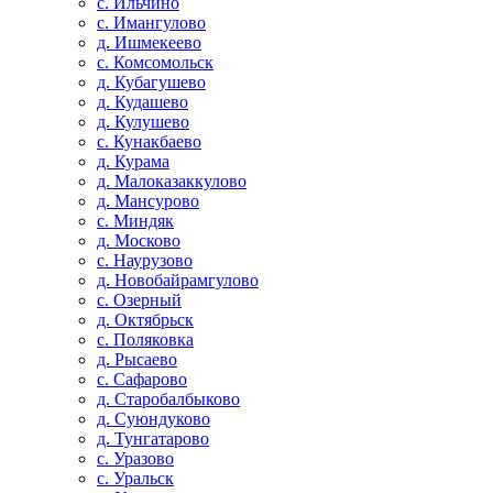
с. Ильчино
с. Имангулово
д. Ишмекеево
с. Комсомольск
д. Кубагушево
д. Кудашево
д. Кулушево
с. Кунакбаево
д. Курама
д. Малоказаккулово
д. Мансурово
с. Миндяк
д. Москово
с. Наурузово
д. Новобайрамгулово
с. Озерный
д. Октябрьск
с. Поляковка
д. Рысаево
с. Сафарово
д. Старобалбыково
д. Суюндуково
д. Тунгатарово
с. Уразово
с. Уральск