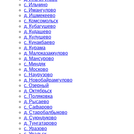
с. Ильчино
с. Имангулово
д. Ишмекеево
с. Комсомольск
д. Кубагушево
д. Кудашево
д. Кулушево
с. Кунакбаево
д. Курама
д. Малоказаккулово
д. Мансурово
с. Миндяк
д. Москово
с. Наурузово
д. Новобайрамгулово
с. Озерный
д. Октябрьск
с. Поляковка
д. Рысаево
с. Сафарово
д. Старобалбыково
д. Суюндуково
д. Тунгатарово
с. Уразово
с. Уральск