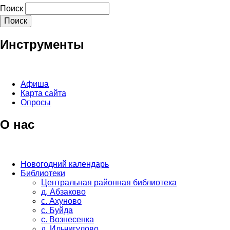
Поиск
Инструменты
Афиша
Карта сайта
Опросы
О нас
Новогодний календарь
Библиотеки
Центральная районная библиотека
д. Абзаково
с. Ахуново
с. Буйда
с. Вознесенка
д. Ильчигулово