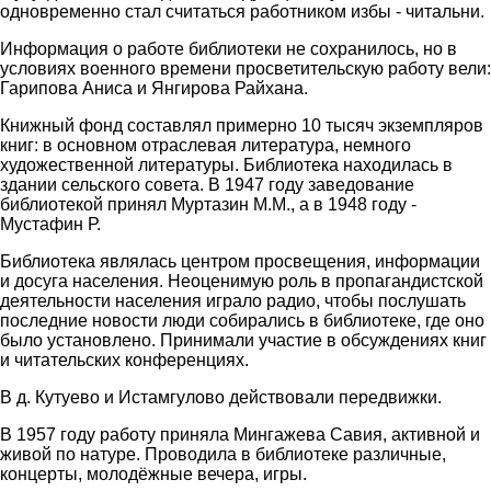
одновременно стал считаться работником избы - читальни.
Информация о работе библиотеки не сохранилось, но в
условиях военного времени просветительскую работу вели:
Гарипова Аниса и Янгирова Райхана.
Книжный фонд составлял примерно 10 тысяч экземпляров
книг: в основном отраслевая литература, немного
художественной литературы. Библиотека находилась в
здании сельского совета. В 1947 году заведование
библиотекой принял Муртазин М.М., а в 1948 году -
Мустафин Р.
Библиотека являлась центром просвещения, информации
и досуга населения. Неоценимую роль в пропагандистской
деятельности населения играло радио, чтобы послушать
последние новости люди собирались в библиотеке, где оно
было установлено. Принимали участие в обсуждениях книг
и читательских конференциях.
В д. Кутуево и Истамгулово действовали передвижки.
В 1957 году работу приняла Мингажева Савия, активной и
живой по натуре. Проводила в библиотеке различные,
концерты, молодёжные вечера, игры.