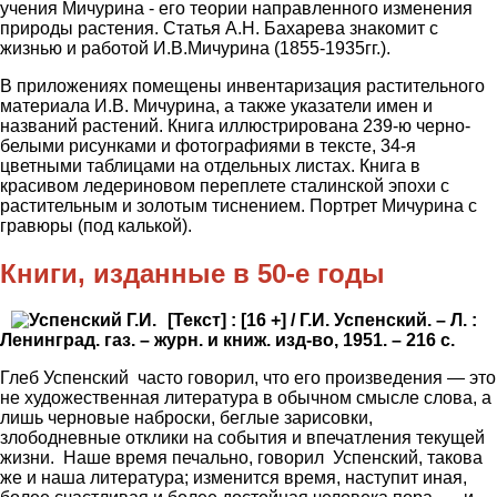
учения Мичурина - его теории направленного изменения
природы растения. Статья А.Н. Бахарева знакомит с
жизнью и работой И.В.Мичурина (1855-1935гг.).
В приложениях помещены инвентаризация растительного
материала И.В. Мичурина, а также указатели имен и
названий растений. Книга иллюстрирована 239-ю черно-
белыми рисунками и фотографиями в тексте, 34-я
цветными таблицами на отдельных листах. Книга в
красивом ледериновом переплете сталинской эпохи с
растительным и золотым тиснением. Портрет Мичурина с
гравюры (под калькой).
Книги, изданные в 50-е годы
[Текст] : [16 +] / Г.И. Успенский. – Л. :
Ленинград. газ. – журн. и книж. изд-во, 1951. – 216 с.
Глеб Успенский часто говорил, что его произведения — это
не художественная литература в обычном смысле слова, а
лишь черновые наброски, беглые зарисовки,
злободневные отклики на события и впечатления текущей
жизни. Наше время печально, говорил Успенский, такова
же и наша литература; изменится время, наступит иная,