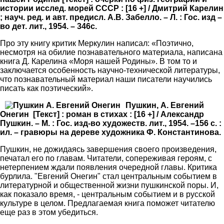
истории исслед. морей СССР : [16 +] / Дмитрий Карелин
; науч. ред. и авт. предисл. А.В. Забелло. – Л. : Гос. изд –
во дет. лит., 1954. – 346с.
Про эту книгу критик Меркулин написал: «Поэтично,
несмотря на обилие познавательного материала, написана
книга Д. Карелина «Моря нашей Родины». В том то и
заключается особенность научно-технической литературы,
что познавательный материал наши писатели научились
писать как поэтический».
Пушкин, А. Евгений
Онегин [Текст] : роман в стихах : [16 +] / Александр
Пушкин. – М. : Гос. изд-во художеств. лит., 1954. –156 с. :
ил. – гравюры на дереве художника Ф. Константинова.
Пушкин, не дожидаясь завершения своего произведения,
печатал его по главам. Читатели, сопереживая героям, с
нетерпением ждали появления очередной главы. Критика
бурлила. "Евгений Онегин" стал центральным событием в
литературной и общественной жизни пушкинской поры. И,
как показало время, - центральным событием и в русской
культуре в целом. Предлагаемая книга поможет читателю
еще раз в этом убедиться.