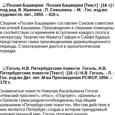
Поэзия Башкирии [Текст] : [16 +] /
под ред. В. Иринина ; П. Семыкина. – М. : Гос. изд-во
художеств. лит., 1955. – 416 с.
Сборник «Поэзия Башкирии» составлен Союзом советских
писателей Башкирии. Произведения в сборнике помещены
в соответствии со временем вступления каждого поэта в
литературу. Творчество Мажита Гафури и Сайфи Кудаша
представлено также произведениями дореволюционного
периода. Стихотворения даются в хронологическом
порядке.
Гоголь, Н.В.
Петербургские повести [Текст] : [16 +] / Н.В. Гоголь. - Л. :
Гос. изд-во Дет. лит. М-ва Просвещения РСФСР, 1956. –
176 с.
Знаменитые повести Николая Васильевича Гоголя
«Невский проспект», «Нос», «Портрет», «Шинель» и
«Записки сумасшедшего»объединены под общим
названием «Петербургские повести». Местом действия в
них является Петербург, создав в котором причудливый
художественный мир, Гоголь положил начало