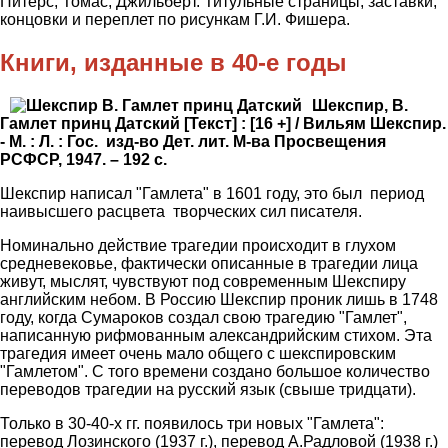
Питерс, Томас, Джильберт. Титульные страницы, заставки,
концовки и переплет по рисункам Г.И. Фишера.
Книги, изданные в 40-е годы
Шекспир, В.
Гамлет принц Датский [Текст] : [16 +] / Вильям Шекспир.
- М. : Л. : Гос. изд-во Дет. лит. М-ва Просвещения
РСФСР, 1947. – 192 с.
Шекспир написал "Гамлета" в 1601 году, это был период
наивысшего расцвета творческих сил писателя.
Номинально действие трагедии происходит в глухом
средневековье, фактически описанные в трагедии лица
живут, мыслят, чувствуют под современным Шекспиру
английским небом. В Россию Шекспир проник лишь в 1748
году, когда Сумароков создал свою трагедию "Гамлет",
написанную рифмованным александрийским стихом. Эта
трагедия имеет очень мало общего с шекспировским
"Гамлетом". С того времени создано большое количество
переводов трагедии на русский язык (свыше тридцати).
Только в 30-40-х гг. появилось три новых "Гамлета":
перевод Лозинского (1937 г.), перевод А.Радловой (1938 г.)