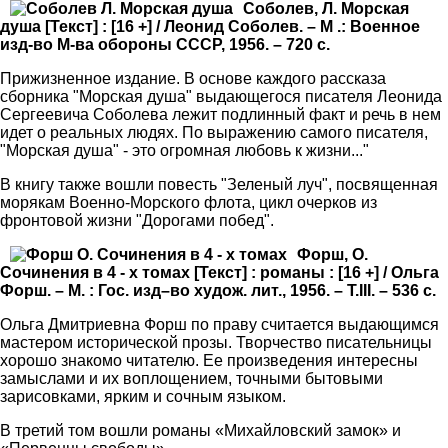
Соболев, Л. Морская
душа [Текст] : [16 +] / Леонид Соболев. – М .: Военное
изд-во М-ва обороны СССР, 1956. – 720 с.
Прижизненное издание. В основе каждого рассказа
сборника "Морская душа" выдающегося писателя Леонида
Сергеевича Соболева лежит подлинный факт и речь в нем
идет о реальных людях. По выражению самого писателя,
"Морская душа" - это огромная любовь к жизни..."
В книгу также вошли повесть "Зеленый луч", посвященная
морякам Военно-Морского флота, цикл очерков из
фронтовой жизни "Дорогами побед".
Форш, О.
Сочинения в 4 - х томах [Текст] : романы : [16 +] / Ольга
Форш. – М. : Гос. изд–во худож. лит., 1956. – Т.III. – 536 с.
Ольга Дмитриевна Форш по праву считается выдающимся
мастером исторической прозы. Творчество писательницы
хорошо знакомо читателю. Ее произведения интересны
замыслами и их воплощением, точными бытовыми
зарисовками, ярким и сочным языком.
В третий том вошли романы «Михайловский замок» и