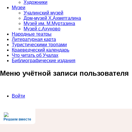
Художники
Музеи
Учалинский музей
Дом-музей Х.Ахметгалина
Музей им. М.Муртазина
Музей с.Ахуново
Народные театры
Литературная карта
Туристическими тропами
Краеведческий календарь
Что читать об Учалах
Библиографические издания
Меню учётной записи пользователя
Войти
Решаем вместе