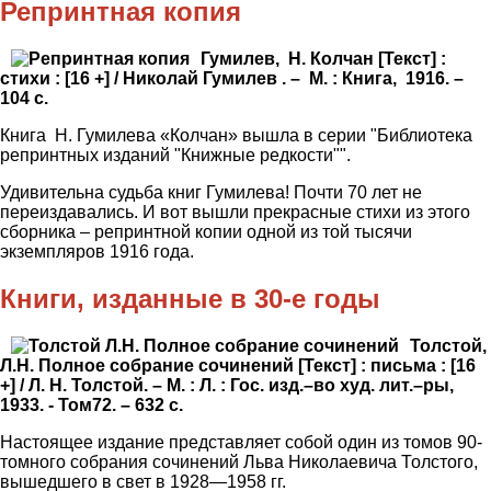
Репринтная копия
Гумилев, Н. Колчан [Текст] :
стихи : [16 +] / Николай Гумилев . – М. : Книга, 1916. –
104 с.
Книга Н. Гумилева «Колчан» вышла в серии "Библиотека
репринтных изданий "Книжные редкости"".
Удивительна судьба книг Гумилева! Почти 70 лет не
переиздавались. И вот вышли прекрасные стихи из этого
сборника – репринтной копии одной из той тысячи
экземпляров 1916 года.
Книги, изданные в 30-е годы
Толстой,
Л.Н. Полное собрание сочинений [Текст] : письма : [16
+] / Л. Н. Толстой. – М. : Л. : Гос. изд.–во худ. лит.–ры,
1933. - Том72. – 632 с.
Настоящее издание представляет собой один из томов 90-
томного собрания сочинений Льва Николаевича Толстого,
вышедшего в свет в 1928—1958 гг.