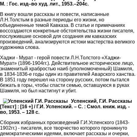
М. : Гос. изд–во худ. лит., 1953.–204с.
В книгу вошли рассказы и повести, написанные
Л.Н.Толстым в разные периоды его жизни, но
объединенные темой Кавказа. В статье и примечаниях
воссоздаются конкретные обстоятельства жизни писателя,
послужившие основой для создания им кавказских
произведений, анализируются истоки мастерства великого
художника слова.
Хаджи - Мурат - герой повести Л.Н.Толстого «Хаджи-
Мурат» (1896-1904гг.). Действительное историческое лицо,
знаменитый храбростью наиб (уполномоченный) Шамиля,
в 1834-1836-е годы один из правителей Аварского ханства.
В 1851 году перешел на сторону русских, потом пытался
бежать в горы, чтобы спасти семью, оставшуюся в руках
Шамиля, но был настигнут и убит.
Успенский, Г.И. Рассказы
[Текст] : [16 +] / Г.И. Успенский. – С. : Смол. книж. изд. -
во, 1953. – 128 с.
Сборник избранных произведений Г.И.Успенского (1843-
1902гг.) - писателя, все творчество которого проникнуто
демократическими идеями, включает рассказы и очерки,