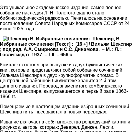
Это уникальное академическое издание, самое полное
собрание наследия Л. Н. Толстого, давно стало
библиографической редкостью. Печаталось на основании
постановления Совета Народных Комиссаров СССР от 24
июня 1925 года.
Шекспир, В.
Избранные сочинения [Текст] : [16 +] / Вильям Шекспир
; под ред. А.А. Смирнова и С.С. Динамова. – М. : Л. :
Гослитиздат, 1937. – Т.II. – 656 c.
Комплект состоял при выпуске из двух букинистических
книг, которые представляют собой собрание сочинений
Уильяма Шекспира в двух крупноформатных томах. В
центральной районной библиотеке хранится 2-й том
данного издания. Перевод знаменитого кембриджского
издания Шекспира, выпускавшегося в первый раз в 1863-
1866 гг.
Помещаемые в настоящем издании избранных сочинений
Шекспира пять пьес даются в новых переводах.
Издание включает в себя множество репродукций картин и
рисунков, авторы которых: Деверел, Денкен, Лесли,