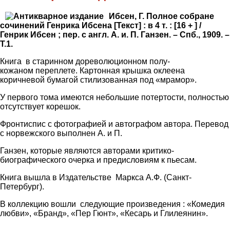
Ибсен, Г. Полное собране
сочинений Генрика Ибсена [Текст] : в 4 т. : [16 + ] /
Генрик Ибсен ; пер. с англ. А. и. П. Ганзен. – Спб., 1909. –
Т.1.
Книга в старинном дореволюционном полу-
кожаном переплете. Картонная крышка оклеена
коричневой бумагой стилизованная под «мрамор».
У первого тома имеются небольшие потертости, полностью
отсутствует корешок.
Фронтиспис с фотографией и автографом автора. Перевод
с норвежского выполнен А. и П.
Ганзен, которые являются авторами критико-
биографического очерка и предисловиям к пьесам.
Книга вышла в Издательстве Маркса А.Ф. (Санкт-
Петербург).
В коллекцию вошли следующие произведения : «Комедия
любви», «Бранд», «Пер Гюнт», «Кесарь и Глилеянин».