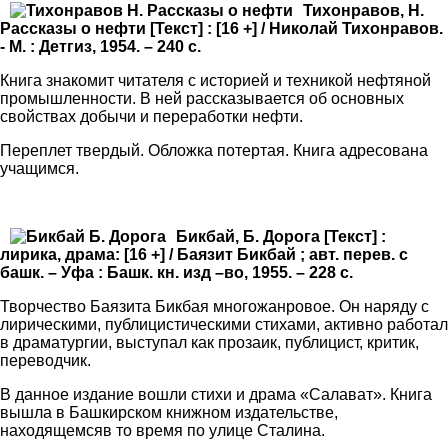
Тихонравов, Н.
Рассказы о нефти [Текст] : [16 +] / Николай Тихонравов.
- М. : Детгиз, 1954. – 240 с.
Книга знакомит читателя с историей и техникой нефтяной
промышленности. В ней рассказывается об основных
свойствах добычи и переработки нефти.
Переплет твердый. Обложка потертая. Книга адресована
учащимся.
Бикбай, Б. Дорога [Текст] :
лирика, драма: [16 +] / Баязит Бикбай ; авт. перев. с
башк. – Уфа : Башк. кн. изд –во, 1955. – 228 с.
Творчество Баязита Бикбая многожанровое. Он наряду с
лирическими, публицистическими стихами, активно работал
в драматургии, выступал как прозаик, публицист, критик,
переводчик.
В данное издание вошли стихи и драма «Салават». Книга
вышла в Башкирском книжном издательстве,
находящемсяв то время по улице Сталина.