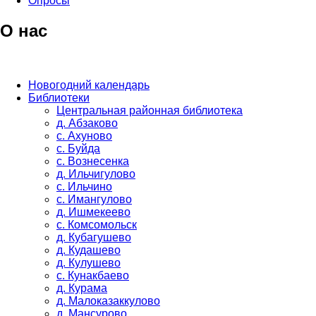
Опросы
О нас
Новогодний календарь
Библиотеки
Центральная районная библиотека
д. Абзаково
с. Ахуново
с. Буйда
с. Вознесенка
д. Ильчигулово
с. Ильчино
с. Имангулово
д. Ишмекеево
с. Комсомольск
д. Кубагушево
д. Кудашево
д. Кулушево
с. Кунакбаево
д. Курама
д. Малоказаккулово
д. Мансурово