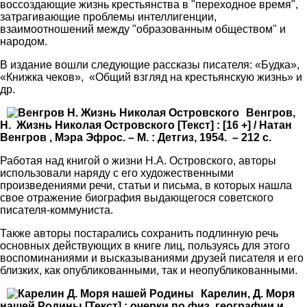
воссоздающие жизнь крестьянства в "переходное время",
затрагивающие проблемы интеллигенции,
взаимоотношений между "образованным обществом" и
народом.
В издание вошли следующие рассказы писателя: «Будка»,
«Книжка чеков», «Общий взгляд на крестьянскую жизнь» и
др.
Венгров,
Н. Жизнь Николая Островского [Текст] : [16 +] / Натан
Венгров , Мэра Эфрос. – М. : Детгиз, 1954. – 212 с.
Работая над книгой о жизни Н.А. Островского, авторы
использовали наряду с его художественными
произведениями речи, статьи и письма, в которых нашла
свое отражение биография выдающегося советского
писателя-коммуниста.
Также авторы постарались сохранить подлинную речь
основных действующих в книге лиц, пользуясь для этого
воспоминаниями и высказываниями друзей писателя и его
близких, как опубликованными, так и неопубликованными.
Карелин, Д. Моря
нашей Родины [Текст] : очерки по физ. географии и