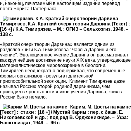
и, наконец, печатаемый в настоящем издании перевод
поэта Бориса Пастернака.
Тимирязев, К.А. Краткий очерк теории Дарвина [Текст] :
[16 +] / К.А. Тимирязев. – М. : ОГИЗ – Сельхозгиз, 1948. –
138 с.
«Краткий очерк теории Дарвина» является одним из
разделов книги К.А.Тимирязева "Чарльз Дарвин и его
учение". Эволюционное учение Дарвина он рассматривал
как крупнейшее достижение науки XIX века, утверждающее
материалистическое мировоззрение в биологии.
Тимирязев неоднократно подчёркивал, что современные
формы организмов - результат длительной
приспособительной эволюции. Климент Тимирязев даже
называл Россию второй родиной дарвинизма, чем
приводил в ярость противников учения Дарвина, коих в
России было немало.
Карим, М. Цветы на камне
[Текст] : стихи : [16 +] / Мустай Карим ; пер. с башк. Е.
Николаевской и др. ; под ред В. Орджоникидзе. – Уфа:
Башгосиздат, 1949. – 96 с.