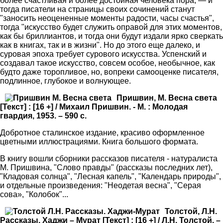
более счастливая и более достойная человека пора, — и
тогда писатели на страницы своих сочинений станут
"заносить неоцененные моменты радости, часы счастья",
тогда "искусство будет служить оправой для этих моментов,
как бы бриллиантов, и тогда они будут издали ярко сверкать
как в книгах, так и в жизни". Но до этого еще далеко, и
суровая эпоха требует сурового искусства. Успенский и
создавал такое искусство, совсем особое, необычное, как
будто даже торопливое, но, вопреки самооценке писателя,
подлинное, глубокое и волнующее.
Пришвин, М. Весна света
[Текст] : [16 +] / Михаил Пришвин. - М. : Молодая
гвардия, 1953. – 590 с.
Добротное сталинское издание, красиво оформленное
цветными иллюстрациями. Книга большого формата.
В книгу вошли сборники рассказов писателя - натуралиста
М. Пришвина, "Слово правды" (рассказы последних лет),
"Кладовая солнца", "Лесная капель", "Календарь природы",
и отдельные произведения: "Неодетая весна", "Серая
сова», "Колобок"...
Толстой, Л.Н.
Рассказы. Хаджи – Мурат [Текст] : [16 +] / Л.Н. Толстой. –