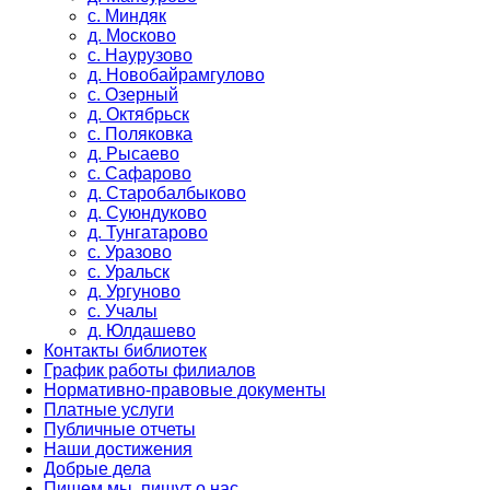
с. Миндяк
д. Москово
с. Наурузово
д. Новобайрамгулово
с. Озерный
д. Октябрьск
с. Поляковка
д. Рысаево
с. Сафарово
д. Старобалбыково
д. Суюндуково
д. Тунгатарово
с. Уразово
с. Уральск
д. Ургуново
с. Учалы
д. Юлдашево
Контакты библиотек
График работы филиалов
Нормативно-правовые документы
Платные услуги
Публичные отчеты
Наши достижения
Добрые дела
Пишем мы, пишут о нас