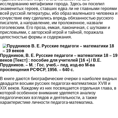
исследованию метафизики города. Здесь он поселил
знаменитых героев, ставших едва ли не главными героями
всей русской литературы, ибо образ маленького человека и
сочувствие ему сделались впредь обязанностью русского
писателя, а направление, им проложенное, назвали
гоголевским. Его проза, емкая, лаконичная, с шутками и
присловьями, с авторской игрой и тайной, поражала
целостностью формы и содержания.
Прудников, В. Е. Русские педагоги – математики 18 – 19
веков [Текст] : пособие для учителей [16 +] / В.Е.
Прудников. – М. : Гос. учеб.– пед. изд-во М-ва
просвещения РСФСР, 1956. – 640 с.
В книге даются биографические очерки о наиболее видных
двадцати восьми русских педагогах-математиках XVIII и
XIX веков. Каждому из них посвящается отдельная глава, в
которой особенное внимание уделяется анализу
педагогических взглядов и деятельности, а также
характеристике личности педагога-математика.