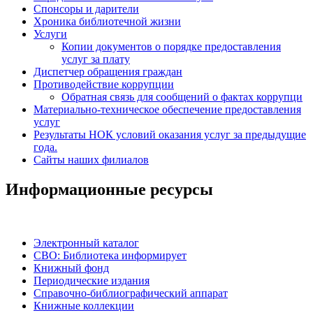
Спонсоры и дарители
Хроника библиотечной жизни
Услуги
Копии документов о порядке предоставления
услуг за плату
Диспетчер обращения граждан
Противодействие коррупции
Обратная связь для сообщений о фактах коррупци
Материально-техническое обеспечение предоставления
услуг
Результаты НОК условий оказания услуг за предыдущие
года.
Сайты наших филиалов
Информационные ресурсы
Электронный каталог
СВО: Библиотека информирует
Книжный фонд
Периодические издания
Справочно-библиографический аппарат
Книжные коллекции