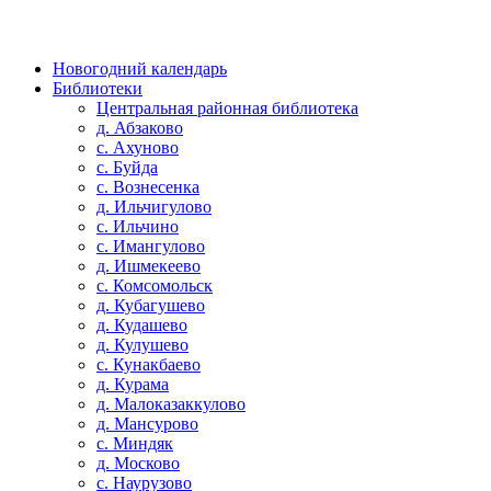
Новогодний календарь
Библиотеки
Центральная районная библиотека
д. Абзаково
с. Ахуново
с. Буйда
с. Вознесенка
д. Ильчигулово
с. Ильчино
с. Имангулово
д. Ишмекеево
с. Комсомольск
д. Кубагушево
д. Кудашево
д. Кулушево
с. Кунакбаево
д. Курама
д. Малоказаккулово
д. Мансурово
с. Миндяк
д. Москово
с. Наурузово