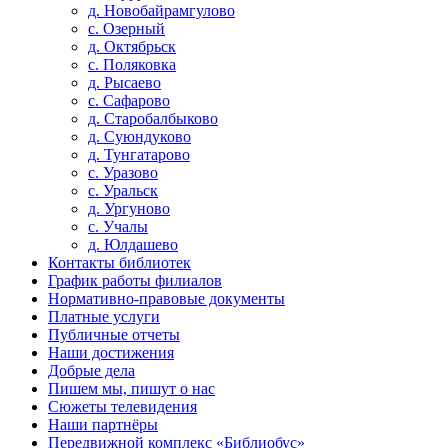
д. Новобайрамгулово
с. Озерный
д. Октябрьск
с. Поляковка
д. Рысаево
с. Сафарово
д. Старобалбыково
д. Суюндуково
д. Тунгатарово
с. Уразово
с. Уральск
д. Ургуново
с. Учалы
д. Юлдашево
Контакты библиотек
График работы филиалов
Нормативно-правовые документы
Платные услуги
Публичные отчеты
Наши достижения
Добрые дела
Пишем мы, пишут о нас
Сюжеты телевидения
Наши партнёры
Передвижной комплекс «Библиобус»