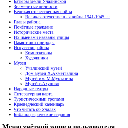
Батыры земли Учалинской
Знаменитые личности
Великая отечественная война
Великая отечественная война 1941-1945 гг.
Главы района
Почётные граждане
Исторические места
Их именами названы улицы
Памятники природы
Искусство района
Композиторы
Художники
Музеи
Учалинский музей
Дом-музей Х.Ахметгалина
Музей им. М.Муртазина
Музей с.Ахуново
Народные театры
Литературная карта
Туристическими тропами
Краеведческий календарь
Что читать об Учалах
Библиографические издания
Меню учётной записи пользователя