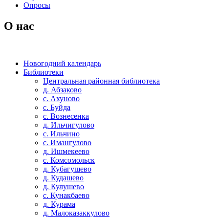
Опросы
О нас
Новогодний календарь
Библиотеки
Центральная районная библиотека
д. Абзаково
с. Ахуново
с. Буйда
с. Вознесенка
д. Ильчигулово
с. Ильчино
с. Имангулово
д. Ишмекеево
с. Комсомольск
д. Кубагушево
д. Кудашево
д. Кулушево
с. Кунакбаево
д. Курама
д. Малоказаккулово