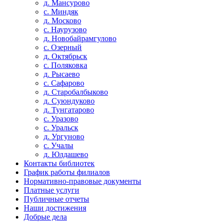
д. Мансурово
с. Миндяк
д. Москово
с. Наурузово
д. Новобайрамгулово
с. Озерный
д. Октябрьск
с. Поляковка
д. Рысаево
с. Сафарово
д. Старобалбыково
д. Суюндуково
д. Тунгатарово
с. Уразово
с. Уральск
д. Ургуново
с. Учалы
д. Юлдашево
Контакты библиотек
График работы филиалов
Нормативно-правовые документы
Платные услуги
Публичные отчеты
Наши достижения
Добрые дела