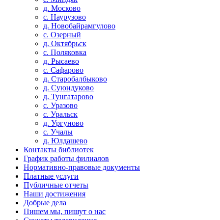
д. Москово
с. Наурузово
д. Новобайрамгулово
с. Озерный
д. Октябрьск
с. Поляковка
д. Рысаево
с. Сафарово
д. Старобалбыково
д. Суюндуково
д. Тунгатарово
с. Уразово
с. Уральск
д. Ургуново
с. Учалы
д. Юлдашево
Контакты библиотек
График работы филиалов
Нормативно-правовые документы
Платные услуги
Публичные отчеты
Наши достижения
Добрые дела
Пишем мы, пишут о нас