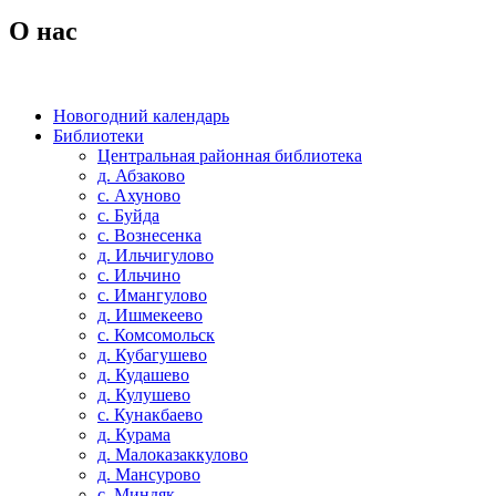
О нас
Новогодний календарь
Библиотеки
Центральная районная библиотека
д. Абзаково
с. Ахуново
с. Буйда
с. Вознесенка
д. Ильчигулово
с. Ильчино
с. Имангулово
д. Ишмекеево
с. Комсомольск
д. Кубагушево
д. Кудашево
д. Кулушево
с. Кунакбаево
д. Курама
д. Малоказаккулово
д. Мансурово
с. Миндяк