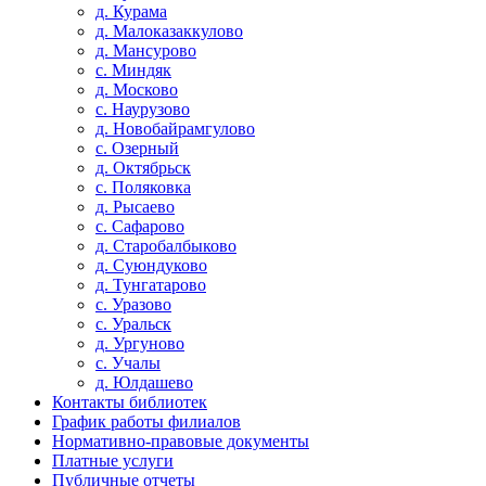
д. Курама
д. Малоказаккулово
д. Мансурово
с. Миндяк
д. Москово
с. Наурузово
д. Новобайрамгулово
с. Озерный
д. Октябрьск
с. Поляковка
д. Рысаево
с. Сафарово
д. Старобалбыково
д. Суюндуково
д. Тунгатарово
с. Уразово
с. Уральск
д. Ургуново
с. Учалы
д. Юлдашево
Контакты библиотек
График работы филиалов
Нормативно-правовые документы
Платные услуги
Публичные отчеты