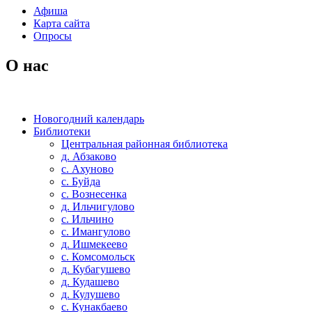
Афиша
Карта сайта
Опросы
О нас
Новогодний календарь
Библиотеки
Центральная районная библиотека
д. Абзаково
с. Ахуново
с. Буйда
с. Вознесенка
д. Ильчигулово
с. Ильчино
с. Имангулово
д. Ишмекеево
с. Комсомольск
д. Кубагушево
д. Кудашево
д. Кулушево
с. Кунакбаево