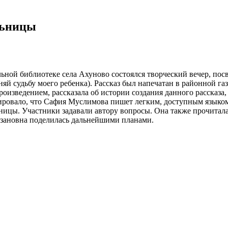
льницы
ельной библиотеке села Ахуново состоялся творческий вечер, 
яй судьбу моего ребенка). Рассказ был напечатан в районной г
зведением, рассказала об истории создания данного рассказа, о
ировало, что Сафия Муслимова пишет легким, доступным языком
льницы. Участники задавали автору вопросы. Она также прочитал
азановна поделилась дальнейшими планами.