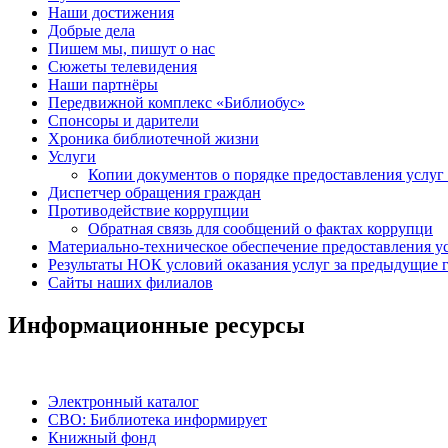
Наши достижения
Добрые дела
Пишем мы, пишут о нас
Сюжеты телевидения
Наши партнёры
Передвижной комплекс «Библиобус»
Спонсоры и дарители
Хроника библиотечной жизни
Услуги
Копии документов о порядке предоставления услуг 
Диспетчер обращения граждан
Противодействие коррупции
Обратная связь для сообщений о фактах коррупци
Материально-техническое обеспечение предоставления у
Результаты НОК условий оказания услуг за предыдущие г
Сайты наших филиалов
Информационные ресурсы
Электронный каталог
СВО: Библиотека информирует
Книжный фонд