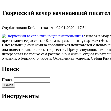
Творческий вечер начинающей писате
Опубликовано
Библиотека
-
чт, 02.01.2020 - 17:54
2 января в мод
презентация ее рассказа «Баламның язмышын үзгәртмә» (Не мен
Писательница ознакомила собравшихся почитателей с новым прои
она повествовала о своем творчестве. Присутствующим импон
интересовал не только сам рассказ, но и жизнь, судьба писате
о жизни, о близких, о любви. Окрыленная успехом, Сафия Рам
Поиск
Поиск
Инструменты