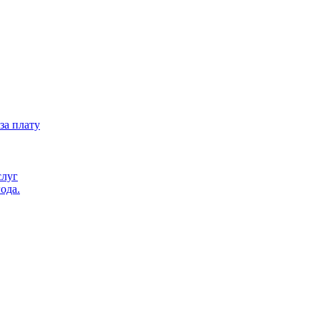
за плату
слуг
ода.