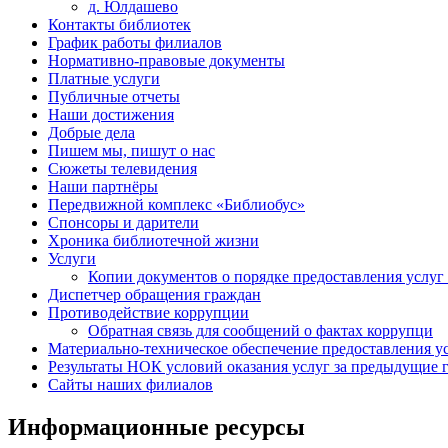
д. Юлдашево
Контакты библиотек
График работы филиалов
Нормативно-правовые документы
Платные услуги
Публичные отчеты
Наши достижения
Добрые дела
Пишем мы, пишут о нас
Сюжеты телевидения
Наши партнёры
Передвижной комплекс «Библиобус»
Спонсоры и дарители
Хроника библиотечной жизни
Услуги
Копии документов о порядке предоставления услуг 
Диспетчер обращения граждан
Противодействие коррупции
Обратная связь для сообщений о фактах коррупци
Материально-техническое обеспечение предоставления у
Результаты НОК условий оказания услуг за предыдущие г
Сайты наших филиалов
Информационные ресурсы