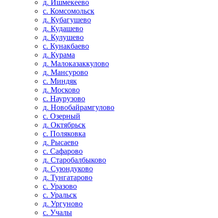
д. Ишмекеево
с. Комсомольск
д. Кубагушево
д. Кудашево
д. Кулушево
с. Кунакбаево
д. Курама
д. Малоказаккулово
д. Мансурово
с. Миндяк
д. Москово
с. Наурузово
д. Новобайрамгулово
с. Озерный
д. Октябрьск
с. Поляковка
д. Рысаево
с. Сафарово
д. Старобалбыково
д. Суюндуково
д. Тунгатарово
с. Уразово
с. Уральск
д. Ургуново
с. Учалы