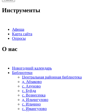
Инструменты
Афиша
Карта сайта
Опросы
О нас
Новогодний календарь
Библиотеки
Центральная районная библиотека
д. Абзаково
с. Ахуново
с. Буйда
с. Вознесенка
д. Ильчигулово
с. Ильчино
с. Имангулово