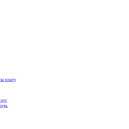
за плату
слуг
ода.