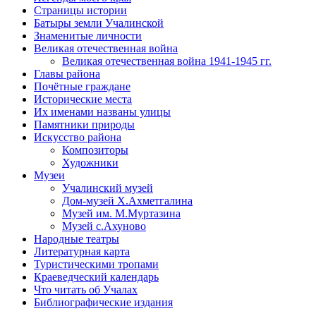
Страницы истории
Батыры земли Учалинской
Знаменитые личности
Великая отечественная война
Великая отечественная война 1941-1945 гг.
Главы района
Почётные граждане
Исторические места
Их именами названы улицы
Памятники природы
Искусство района
Композиторы
Художники
Музеи
Учалинский музей
Дом-музей Х.Ахметгалина
Музей им. М.Муртазина
Музей с.Ахуново
Народные театры
Литературная карта
Туристическими тропами
Краеведческий календарь
Что читать об Учалах
Библиографические издания