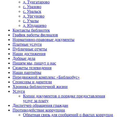
д. Тунгатарово
с. Уразово
с. Уральск
д. Ургуново
с. Учалы
д. Юлдашево
Контакты библиотек
График работы филиалов
Нормативно-правовые документы
Платные услуги
Публичные отчеты
Наши достижения
Добрые дела
Пишем мы, пишут о нас
Сюжеты телевидения
Наши партнёры
Передвижной комплекс «Библиобус»
Спонсоры и дарители
Хроника библиотечной жизни
Услуги
Копии документов о порядке предоставления
услуг за плату
Диспетчер обращения граждан
Противодействие коррупции
Обратная связь для сообщений о фактах коррупци