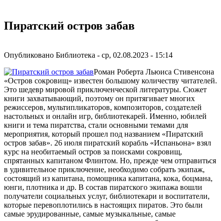
Пиратский остров забав
Опубликовано
Библиотека
-
ср, 02.08.2023 - 15:14
Роман Роберта Льюиса Стивенсона
«Остров сокровищ» известен большому количеству читателей.
Это шедевр мировой приключенческой литературы. Сюжет
книги захватывающий, поэтому он притягивает многих
режиссеров, мультипликаторов, композиторов, создателей
настольных и онлайн игр, библиотекарей. Именно, юбилей
книги и тема пиратства, стали основными темами для
мероприятия, который прошел под названием «Пиратский
остров забав». 26 июля пиратский корабль «Испаньона» взял
курс на необитаемый остров за поисками сокровищ,
спрятанных капитаном Флинтом. Но, прежде чем отправиться
в удивительное приключение, необходимо собрать экипаж,
состоящий из капитана, помощника капитана, кока, боцмана,
юнги, плотника и др. В состав пиратского экипажа вошли
получатели социальных услуг, библиотекари и воспитатели,
которые перевоплотились в настоящих пиратов. Это были
самые эрудированные, самые музыкальные, самые