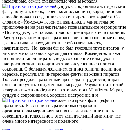
находчивые, самые смекалистые члены корабля.
Сундук с сокровищами, пиратский
флаг, попугай, якорь, череп, компас, монеты, карта, бинокль
способствовали созданию эффекта пиратского корабля. Со
словами: «Йо-хо-хо» герои отправились в удивительное
приключение на развлекательно-познавательное мероприятие
«Поле чудес», где их ждали настоящие пиратские испытания.
Раунд за раундом пираты разгадывали зашифрованные слова,
где показывали находчивость, сообразительность,
начитанность. Но, каким бы не был тяжелый труд пиратов, у
них все же оставалось время для отдыха. Команда экипажа
исполнила танец пиратов, ведь сохранение силы духа и
настроения экипажа-один из залогов успешного поиска
сокровищ. С большим желанием они исполнили песни под
караоке, прослушали интересные факты из жизни пиратов.
Только преодолев различные преграды и трудности, пираты
смогли получить заслуженные награды. Результат пиратской
вечеринки – это победитель, которым стал Мамбетов Марат,
сундук с сокровищами, хорошее настроение и м
ножество ярких фотографий с
праздника. Участники выразили благодарность
организатором мероприятия и выразили желание вновь
совершить путешествие в этот удивительный мир книг, где
очень много интересного и полезного.