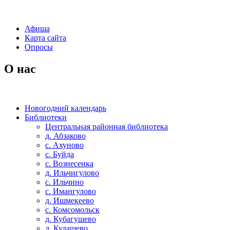
Афиша
Карта сайта
Опросы
О нас
Новогодний календарь
Библиотеки
Центральная районная библиотека
д. Абзаково
с. Ахуново
с. Буйда
с. Вознесенка
д. Ильчигулово
с. Ильчино
с. Имангулово
д. Ишмекеево
с. Комсомольск
д. Кубагушево
д. Кудашево