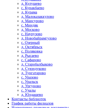
д. Кулушево
с. Кунакбаево
д. Курама
д. Малоказаккулово
д. Мансурово
с. Миндяк
д. Москово
с. Наурузово
д. Новобайрамгулово
с. Озерный
д. Октябрьск
с. Поляковка
д. Рысаево
с. Сафарово
д. Старобалбыково
д. Суюндуково
д. Тунгатарово
с. Уразово
с. Уральск
д. Ургуново
с. Учалы
д. Юлдашево
Контакты библиотек
График работы филиалов
Нормативно-правовые документы