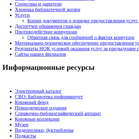
Спонсоры и дарители
Хроника библиотечной жизни
Услуги
Копии документов о порядке предоставления услуг 
Диспетчер обращения граждан
Противодействие коррупции
Обратная связь для сообщений о фактах коррупци
Материально-техническое обеспечение предоставления у
Результаты НОК условий оказания услуг за предыдущие г
Сайты наших филиалов
Информационные ресурсы
Электронный каталог
СВО: Библиотека информирует
Книжный фонд
Периодические издания
Справочно-библиографический аппарат
Книжные коллекции
Музеи
Видеоролики, буктрейлеры
Подкасты