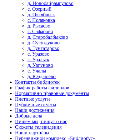
д. Новобайрамгулово
с. Озерный
д. Октябрьск
с. Поляковка
д. Рысаево
с. Сафарово
д. Старобалбыково
д. Суюндуково
д. Тунгатарово
с. Уразово
с. Уральск
д. Ургуново
с. Учалы
д. Юлдашево
Контакты библиотек
График работы филиалов
Нормативно-правовые документы
Платные услуги
Публичные отчеты
Наши достижения
Добрые дела
Пишем мы, пишут о нас
Сюжеты телевидения
Наши партнёры
Передвижной комплекс «Библиобус»