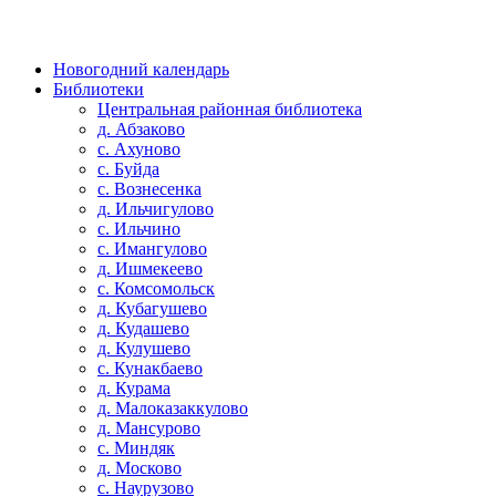
Новогодний календарь
Библиотеки
Центральная районная библиотека
д. Абзаково
с. Ахуново
с. Буйда
с. Вознесенка
д. Ильчигулово
с. Ильчино
с. Имангулово
д. Ишмекеево
с. Комсомольск
д. Кубагушево
д. Кудашево
д. Кулушево
с. Кунакбаево
д. Курама
д. Малоказаккулово
д. Мансурово
с. Миндяк
д. Москово
с. Наурузово