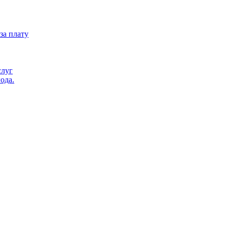
за плату
слуг
ода.