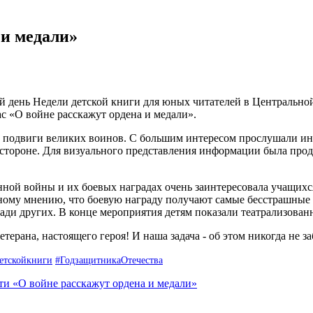
 и медали»
й день Недели детской книги для юных читателей в Центральной
с «О войне расскажут ордена и медали».
ь подвиги великих воинов. С большим интересом прослушали ин
й стороне. Для визуального представления информации была про
ой войны и их боевых наградах очень заинтересовала учащихся
иному мнению, что боевую награду получают самые бесстрашные
ди других. В конце мероприятия детям показали театрализован
етерана, настоящего героя! И наша задача - об этом никогда не з
етскойкниги
#ГодзащитникаОтечества