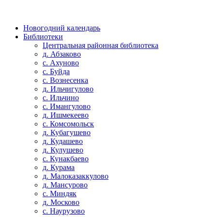
Новогодний календарь
Библиотеки
Центральная районная библиотека
д. Абзаково
с. Ахуново
с. Буйда
с. Вознесенка
д. Ильчигулово
с. Ильчино
с. Имангулово
д. Ишмекеево
с. Комсомольск
д. Кубагушево
д. Кудашево
д. Кулушево
с. Кунакбаево
д. Курама
д. Малоказаккулово
д. Мансурово
с. Миндяк
д. Москово
с. Наурузово