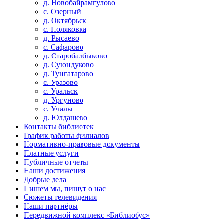
д. Новобайрамгулово
с. Озерный
д. Октябрьск
с. Поляковка
д. Рысаево
с. Сафарово
д. Старобалбыково
д. Суюндуково
д. Тунгатарово
с. Уразово
с. Уральск
д. Ургуново
с. Учалы
д. Юлдашево
Контакты библиотек
График работы филиалов
Нормативно-правовые документы
Платные услуги
Публичные отчеты
Наши достижения
Добрые дела
Пишем мы, пишут о нас
Сюжеты телевидения
Наши партнёры
Передвижной комплекс «Библиобус»