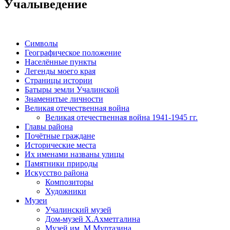
Учалыведение
Символы
Географическое положение
Населённые пункты
Легенды моего края
Страницы истории
Батыры земли Учалинской
Знаменитые личности
Великая отечественная война
Великая отечественная война 1941-1945 гг.
Главы района
Почётные граждане
Исторические места
Их именами названы улицы
Памятники природы
Искусство района
Композиторы
Художники
Музеи
Учалинский музей
Дом-музей Х.Ахметгалина
Музей им. М.Муртазина