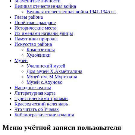
Знаменитые личности
Великая отечественная война
Великая отечественная война 1941-1945 гг.
Главы района
Почётные граждане
Исторические места
Их именами названы улицы
Памятники природы
Искусство района
Композиторы
Художники
Музеи
Учалинский музей
Дом-музей Х.Ахметгалина
Музей им. М.Муртазина
Музей с.Ахуново
Народные театры
Литературная карта
Туристическими тропами
Краеведческий календарь
Что читать об Учалах
Библиографические издания
Меню учётной записи пользователя