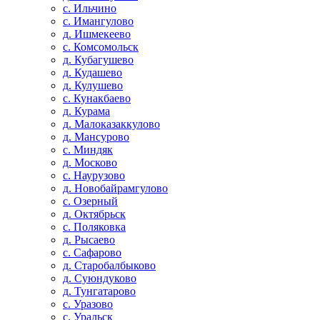
с. Ильчино
с. Имангулово
д. Ишмекеево
с. Комсомольск
д. Кубагушево
д. Кудашево
д. Кулушево
с. Кунакбаево
д. Курама
д. Малоказаккулово
д. Мансурово
с. Миндяк
д. Москово
с. Наурузово
д. Новобайрамгулово
с. Озерный
д. Октябрьск
с. Поляковка
д. Рысаево
с. Сафарово
д. Старобалбыково
д. Суюндуково
д. Тунгатарово
с. Уразово
с. Уральск