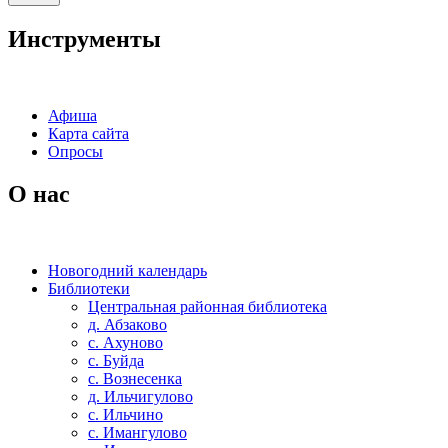
Инструменты
Афиша
Карта сайта
Опросы
О нас
Новогодний календарь
Библиотеки
Центральная районная библиотека
д. Абзаково
с. Ахуново
с. Буйда
с. Вознесенка
д. Ильчигулово
с. Ильчино
с. Имангулово