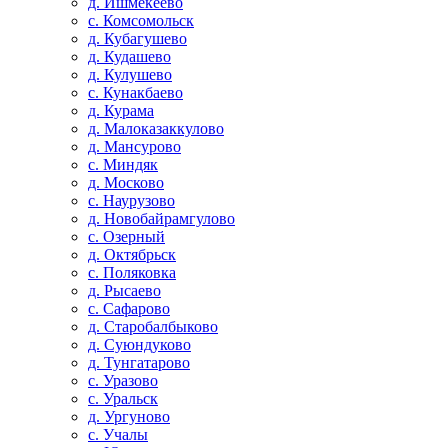
д. Ишмекеево
с. Комсомольск
д. Кубагушево
д. Кудашево
д. Кулушево
с. Кунакбаево
д. Курама
д. Малоказаккулово
д. Мансурово
с. Миндяк
д. Москово
с. Наурузово
д. Новобайрамгулово
с. Озерный
д. Октябрьск
с. Поляковка
д. Рысаево
с. Сафарово
д. Старобалбыково
д. Суюндуково
д. Тунгатарово
с. Уразово
с. Уральск
д. Ургуново
с. Учалы