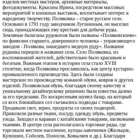
изделия местных мастеров, архивные материалы,
фотодокументы. Крысина Ирина, посредством массовых
мероприятий и книжных выставок, воспитывает интерес к
народному творчеству. Поляковка – старое русское село.
Основано в 1791 году заводчиком Лугининым, он выселял
сюда, принадлежащих ему крестьян для добычи руды.
Земляные балаганы рудокопов были названы «Поляковскими»
по фамилии старшего, доверенного человека – управляющего
заводом - Полякова, нашедшего медную руду». Название
рудника перешло в название села. Село Поляковка, из
воспоминаний жителей, действительно было красивым и
богатым. Важным этапом в истории села стало XVIII
столетие, когда Поляковка прославилась, как центр кустарно-
промышленного производства. Здесь были созданы
мастерские по производству кожаной обуви, ковров и других
изделий. Поляковская обувь, благодаря своему качеству и
уникальному дизайнерскому решению была известна далеко
за его пределами. По воскресеньям шумел базар, на который
со всех ближайших сел съезжались подводы с товарами.
Продавали скот, зерно, продукты со своих подворий.
Привозили разные ткани, посуду, одежду, обувь, предметы
ухода. Заходил и караван с китайскими товарами, шелковыми
тканями. В центре села располагались торговые ряды, где
торговали местное население, купцы-лавочники (Жильцов,
Кулюшин, Соболев, Поносов, Ковыляев и др.). Благодаря