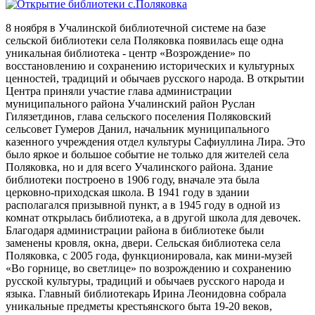
8 ноября в Учалинской библиотечной системе на базе
сельской библиотеки села Поляковка появилась еще одна
уникальная библиотека - центр «Возрождение» по
восстановлению и сохранению исторических и культурных
ценностей, традиций и обычаев русского народа. В открытии
Центра приняли участие глава администрации
муниципального района Учалинский район Руслан
Гилязетдинов, глава сельского поселения Поляковский
сельсовет Гумеров Данил, начальник муниципального
казенного учреждения отдел культуры Сафиуллина Лира. Это
было яркое и большое событие не только для жителей села
Поляковка, но и для всего Учалинского района. Здание
библиотеки построено в 1906 году, вначале эта была
церковно-приходская школа. В 1941 году в здании
располагался призывной пункт, а в 1945 году в одной из
комнат открылась библиотека, а в другой школа для девочек.
Благодаря администрации района в библиотеке были
заменены кровля, окна, двери. Сельская библиотека села
Поляковка, с 2005 года, функционировала, как мини-музей
«Во горнице, во светлице» по возрождению и сохранению
русской культуры, традиций и обычаев русского народа и
языка. Главный библиотекарь Ирина Леонидовна собрала
уникальные предметы крестьянского быта 19-20 веков,