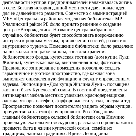
деятельности купцов-предпринимателей налаживалась жизнь
в селе. Богатая история данной местности дает новые идеи
для ее дальнейшего развития. Совместно с администрацией
МБУ «Центральная районная модельная библиотека» МР
Учалинский район РБ было принято решение о создание
центра «Возрождение». Название центра выбрано не
случайно, библиотека будет способствовать возрождению
интереса к родным местам, привлечению гостей, развитию
внутреннего туризма. Помещение библиотеки было разделено
на несколько зон: рабочая зона, зона для хранения
библиотечного фонда, купеческая гостиная (дом купца Луки
Жилина), купеческая лавка, выставочная зона, фотозона.
Правильное зонирование помещения позволило создать
гармоничное и уютное пространство, где каждая зона
выполняет определенную функцию и служит определенным
задачам. Экспозиция «Дом купца Жилина Луки», посвящена
жизни и быту Купеческой семьи. В гостиной представлены
антикварная мебель местных умельцев-краснодеревщиков,
одежда, утварь, патефон, фарфоровые статуэтки, посуда и т.д.
Пространство позволяет посетителям увидеть образы купцов,
прочувствовать атмосферу прошлого. Роза Ульданова –
главный библиотекарь сельской библиотеки села Ильчино
провела увлекательную экскурсию, рассказала о роли каждого
предмета быта в жизни купеческой семьи, семейных
традициях, чайных традициях. Ирина Леонидовна