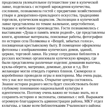
продолжила увлекательное путешествие уже в купеческой
лавке, поделилась с историей зарождения купечества,
сословиях, познакомила гостей с предметами хозяйственной
утвари и декоративно-прикладного искусства, традициями
торговли, купеческим кодексом. Экспозиции в купеческой
лавке представлены по темам: валяльное, шерстобитное,
ткацкое и мебельное производство. Гости познакомились с
выставками «Душа и память земли родной», где представлены
книги, архивные материалы, поисковые работы, фотографии
по истории села Поляковка и «Вещей, забытых голоса»,
посвященная крестьянскому быту. В помещение оформлены
фотозоны с изображениями купеческих домов, зданий,
церкви, торговой лавки. На улице сотрудники библиотек в
русских костюмах организовали купеческую ярмарку, где
были представлены различные изделия: домашняя выпечка,
куклы-обереги, матрешки, домовые, доски и т.д. Все
желающие могли отведать горячих блинов. Скоморохи и
коробейники проводили игры и викторины. Мы очень рады,
что у нас все получилось. Открытие центра состоялось.
Знание истории родного места будет способствовать более
глубокому пониманию национальной культуры и
идентичности. Поэтому очень важно не только знать, но и
сохранить историю и экспонаты, связанных с ней. Выражаем
огромную благодарность администрации района, МКУ отдел
культуры, а также всем библиотекарям Учалинского района: