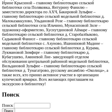
Ирине Крысиной – главному библиотекарю сельской
библиотеки села Поляковка, Янтурину Фанилю –
заместителю директора по АХЧ, Бакировой Зульфие –
главному библиотекарю сельской модельной библиотеки д.
Малоказаккулово, Ульдановой Розе – главному библиотекарю
сельской библиотеки села Ильчино, Мунасиповой Зиле –
художнику-оформителю, Хуснутдиновой Аймаре – главному
библиотекарю сельской библиотеки д. Старобалбыково,
Садыковой Фанисе – главному библиотекарю сельской
модельной библиотеки с. Ахуново, Ишниязовой Мадине –
главному библиотекарю сельской библиотеки д. Курама,
Лукмановой Зимфире – главному библиотекарю д.
Кубагушево, Аминевой Лие- заведующей отделом
обслуживания центральной районной модельной библиотеки,
Вильдановой Зульфие – главному библиотекарю сельской
библиотеки д. Тунагатрово, русскому ансамблю «Околица», а
также всех, кто принял активное участие в организации
купеческой ярмарки. Всех желающих приглашаем на
экскурсию в библиотеку!
Поиск
Поиск