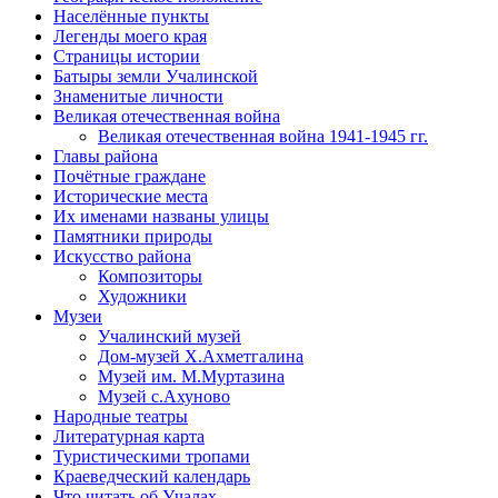
Населённые пункты
Легенды моего края
Страницы истории
Батыры земли Учалинской
Знаменитые личности
Великая отечественная война
Великая отечественная война 1941-1945 гг.
Главы района
Почётные граждане
Исторические места
Их именами названы улицы
Памятники природы
Искусство района
Композиторы
Художники
Музеи
Учалинский музей
Дом-музей Х.Ахметгалина
Музей им. М.Муртазина
Музей с.Ахуново
Народные театры
Литературная карта
Туристическими тропами
Краеведческий календарь
Что читать об Учалах