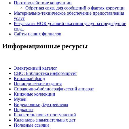
Противодействие коррупции
Обратная связь для сообщений о фактах коррупци
Материально-техническое обеспечение предоставления
услуг
Результаты НОК условий оказания услуг за предыдущие
года.
Сайты наших филиалов
Информационные ресурсы
Электронный каталог
СВО: Библиотека информирует
Книжный фонд
Периодические издания
Справочно-библиографический аппарат
Книжные коллекции
Музеи
Видеоролики, буктрейлеры
Подкасты
Бюллетень новых поступлений
Календарь знаменательных дат
Полезные ссылки