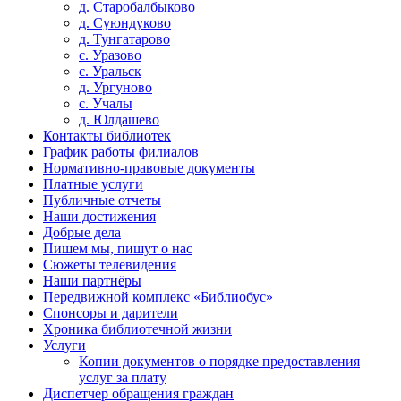
д. Старобалбыково
д. Суюндуково
д. Тунгатарово
с. Уразово
с. Уральск
д. Ургуново
с. Учалы
д. Юлдашево
Контакты библиотек
График работы филиалов
Нормативно-правовые документы
Платные услуги
Публичные отчеты
Наши достижения
Добрые дела
Пишем мы, пишут о нас
Сюжеты телевидения
Наши партнёры
Передвижной комплекс «Библиобус»
Спонсоры и дарители
Хроника библиотечной жизни
Услуги
Копии документов о порядке предоставления
услуг за плату
Диспетчер обращения граждан