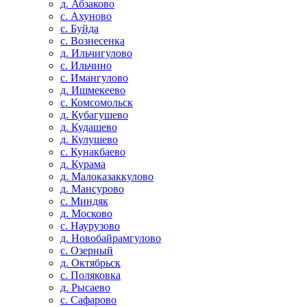
д. Абзаково
с. Ахуново
с. Буйда
с. Вознесенка
д. Ильчигулово
с. Ильчино
с. Имангулово
д. Ишмекеево
с. Комсомольск
д. Кубагушево
д. Кудашево
д. Кулушево
с. Кунакбаево
д. Курама
д. Малоказаккулово
д. Мансурово
с. Миндяк
д. Москово
с. Наурузово
д. Новобайрамгулово
с. Озерный
д. Октябрьск
с. Поляковка
д. Рысаево
с. Сафарово