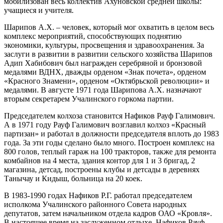
мобилизован весь коллектив Ахуновской средней школы:
учащиеся и учителя.
Шарипов А.Х. – человек, который мог охватить в целом весь
комплекс мероприятий, способствующих поднятию
экономики, культуры, просвещения и здравоохранения. За
заслуги в развитии в развитии сельского хозяйства Шарипов
Адип Хабибович был награжден серебряной и бронзовой
медалями ВДНХ, дважды орденом «Знак почета», орденом
«Красного Знамени», орденом «Октябрьской революции» и
медалями. В августе 1971 года Шарипова А.Х. назначают
вторым секретарем Учалинского горкома партии.
Председателем колхоза становится Нафиков Рауф Галимович.
А в 1971 году Рауф Галимович возглавил колхоз «Красный
партизан» и работал в должности председателя вплоть до 1983
года. За эти годы сделано было много. Построен комплекс на
800 голов, теплый гараж на 100 тракторов, также для ремонта
комбайнов на 4 места, здания контор для 1 и 3 бригад, 2
магазина, детсад, построены клубы и детсады в деревнях
Танычау и Кидыш, больница на 20 коек.
В 1983-1990 годах Нафиков Р.Г. работал председателем
исполкома Учалинского районного Совета народных
депутатов, затем начальником отдела кадров ОАО «Кровля».
В настоящее время на заслуженном отдыхе. Нафиков Рауф