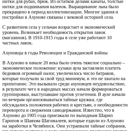
нитки для рубах, брюк. Из остатков делами канаты, толстые
нитки для подшивания валенок. Выращивание льна было
прекращено в период коллективизации. Многие здания и
постройки в Ахунове связаны с вековой историей села.
С развитием села у сельчан возрастает и экономический
уровень. Возникает необходимость открытия лавок
(магазинов). В 1910-1915 годы в селе уже работают 10
частных лавок.
Ахуновцы в годы Революции и Гражданской войны
В Ахуново в начале 20 века было очень тяжелое социально –
экономическое положение: кулаки аула заставляли платить
бедняков огромный налог, увеличилось число батраков,
которые получали за свой труд минимум, и это не хватало на
пропитание. Это вызывало среди ахуновцев неудовольствие,
в результате чего в народных массах начали формироваться
группировки, выступавшие против угнетения. В ауле начали
по вечерам организовываться тайные кружки, где
обсуждались положения рабочих и крестьян, о необходимости
переворота и свержения самодержавия. Известно, что в
Ахуново до 1905 года приезжали по выходным Шарип
Гарипов и Шаяхма Шагивалеев, которые ездили из Ахуново
на заработки в Челябинск. Они устраивали тайные собрания,