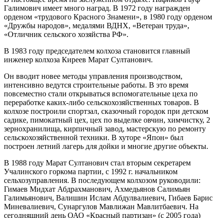
Галимович имеет много наград. В 1972 году награжден
орденом «трудового Красного Знамени», в 1980 году орденом
«Дружбы народов», медалями ВДНХ, «Ветеран труда»,
«Отличник сельского хозяйства РФ».
В 1983 году председателем колхоза становится главный
инженер колхоза Киреев Марат Султанович.
Он вводит новее методы управления производством,
интенсивно ведутся строительные работы. В это время
повсеместно стали открываться вспомогательные цеха по
переработке каких-либо сельскохозяйственных товаров. В
колхозе построили спортзал, сказочный городок при детском
садике, пимокатный цех, цех по выделке овчин, химчистку, 2
зернохранилища, кирпичный завод, мастерскую по ремонту
сельскохозяйственной техники. В хуторе «Япон» был
построен летний лагерь для дойки и многие другие объекты.
В 1988 году Марат Султанович стал вторым секретарем
Учалинского горкома партии, с 1992 г. начальником
сельхозуправления. В последующем колхозом руководили:
Гимаев Мидхат Абдрахманович, Ахмедьянов Салимьян
Галимьянович, Валишин Ислам Абдулвалиевич, Гибаев Барис
Миневалиевич, Сунаргулов Мавлижан Мавлитбаевич. На
сегодняшний день ОАО «Красный партизан» (с 2005 года)