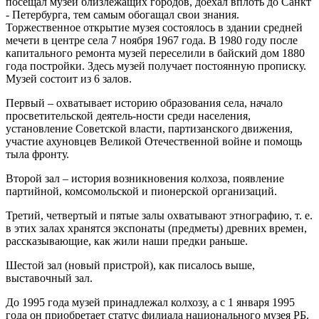
посещал музей близлежащих городов, доехал вплоть до Санкт
- Петербурга, тем самым обогащал свои знания.
Торжественное открытие музея состоялось в здании средней
мечети в центре села 7 ноября 1967 года. В 1980 году после
капитального ремонта музей переселили в байский дом 1880
года постройки. Здесь музей получает постоянную прописку.
Музей состоит из 6 залов.
Первый – охватывает историю образования села, начало
просветительской деятель-ности среди населения,
установление Советской власти, партизанского движения,
участие ахуновцев Великой Отечественной войне и помощь
тыла фронту.
Второй зал – история возникновения колхоза, появление
партийной, комсомольской и пионерской организаций.
Третий, четвертый и пятые залы охватывают этнографию, т. е.
в этих залах хранятся экспонаты (предметы) древних времен,
рассказывающие, как жили наши предки раньше.
Шестой зал (новый пристрой), как писалось выше,
выставочный зал.
До 1995 года музей принадлежал колхозу, а с 1 января 1995
года он приобретает статус филиала национального музея РБ.