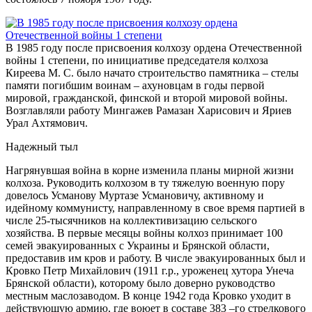
В 1985 году после присвоения колхозу ордена Отечественной
войны 1 степени, по инициативе председателя колхоза
Киреева М. С. было начато строительство памятника – стелы
памяти погибшим воинам – ахуновцам в годы первой
мировой, гражданской, финской и второй мировой войны.
Возглавляли работу Мингажев Рамазан Харисович и Яриев
Урал Ахтямович.
Надежный тыл
Нагрянувшая война в корне изменила планы мирной жизни
колхоза. Руководить колхозом в ту тяжелую военную пору
довелось Усманову Муртазе Усмановичу, активному и
идейному коммунисту, направленному в свое время партией в
числе 25-тысячников на коллективизацию сельского
хозяйства. В первые месяцы войны колхоз принимает 100
семей эвакуированных с Украины и Брянской области,
предоставив им кров и работу. В числе эвакуированных был и
Кровко Петр Михайлович (1911 г.р., уроженец хутора Унеча
Брянской области), которому было доверно руководство
местным маслозаводом. В конце 1942 года Кровко уходит в
действующую армию, где воюет в составе 383 –го стрелкового