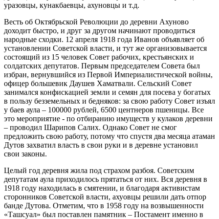
уразовцы, кунакбаевцы, ахуновцы и т.д.
Весть об Октябрьской Революции до деревни Ахуново
доходит быстро, и друг за другом начинают проводиться
народные сходки. 12 апреля 1918 года Иванов объявляет об
установлении Советской власти, и тут же организовывается
состоящий из 15 человек Совет рабочих, крестьянских и
солдатских депутатов. Первым председателем Совета был
избран, вернувшийся из Первой Империалистической войны,
офицер большевик Даушев Хаматвали. Сельский Совет
занимался конфискацией земли и семян для посева у богатых
в пользу безземельных и бедняков: за свою работу Совет изъял
у баев аула – 100000 рублей, 6500 центнеров пшеницы. Все
это мероприятие - по отбиранию имуществ у кулаков деревни
– проводил Шарипов Салих. Однако Совет не смог
предложить свою работу, потому что спустя два месяца атаман
Дутов захватил власть в свои руки и в деревне установил
свои законы.
Целый год деревня жила под страхом разбоя. Советским
депутатам аула приходилось прятаться от них. Вся деревня в
1918 году находилась в смятении, и благодаря активистам
сторонников Советской власти, ахуовцы решили дать отпор
банде Дутова. Отметим, что в 1958 году на возвышенности
«Ташсуал» был поставлен памятник – Постамент именно в