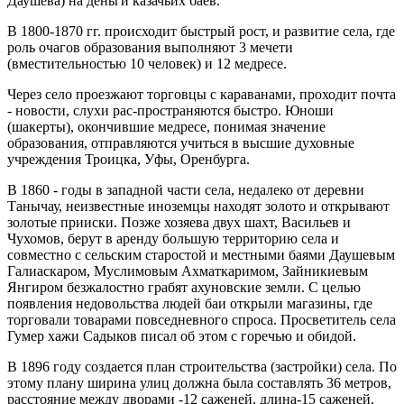
Даушева) на деньги казачьих баев.
В 1800-1870 гг. происходит быстрый рост, и развитие села, где
роль очагов образования выполняют 3 мечети
(вместительностью 10 человек) и 12 медресе.
Через село проезжают торговцы с караванами, проходит почта
- новости, слухи рас-пространяются быстро. Юноши
(шакерты), окончившие медресе, понимая значение
образования, отправляются учиться в высшие духовные
учреждения Троицка, Уфы, Оренбурга.
В 1860 - годы в западной части села, недалеко от деревни
Танычау, неизвестные иноземцы находят золото и открывают
золотые прииски. Позже хозяева двух шахт, Васильев и
Чухомов, берут в аренду большую территорию села и
совместно с сельским старостой и местными баями Даушевым
Галиаскаром, Муслимовым Ахматкаримом, Зайникиевым
Янгиром безжалостно грабят ахуновские земли. С целью
появления недовольства людей баи открыли магазины, где
торговали товарами повседневного спроса. Просветитель села
Гумер хажи Садыков писал об этом с горечью и обидой.
В 1896 году создается план строительства (застройки) села. По
этому плану ширина улиц должна была составлять 36 метров,
расстояние между дворами -12 саженей, длина-15 саженей.