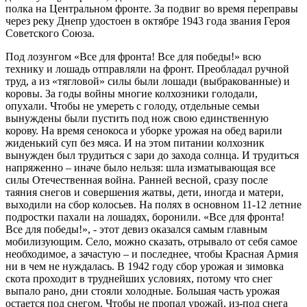
полка на Центральном фронте. За подвиг во время переправы
через реку Днепр удостоен в октябре 1943 года звания Героя
Советского Союза.
Под лозунгом «Все для фронта! Все для победы!» всю
технику и лошадь отправляли на фронт. Преобладал ручной
труд, а из «тягловой» силы были лошади (выбракованные) и
коровы. За годы войны многие колхозники голодали,
опухали. Чтобы не умереть с голоду, отдельные семьи
вынуждены были пустить под нож свою единственную
корову. На время сенокоса и уборке урожая на обед варили
жиденький суп без мяса. И на этом питании колхозник
вынужден был трудиться с зари до захода солнца. И трудиться
напряженно – иначе было нельзя: шла изматывающая все
силы Отечественная война. Ранней весной, сразу после
таяния снегов и совершения жатвы, дети, иногда и матери,
выходили на сбор колосьев. На полях в основном 11-12 летние
подростки пахали на лошадях, боронили. «Все для фронта!
Все для победы!», - этот девиз оказался самым главным
мобилизующим. Село, можно сказать, отрывало от себя самое
необходимое, а зачастую – и последнее, чтобы Красная Армия
ни в чем не нуждалась. В 1942 году сбор урожая и зимовка
скота проходит в труднейших условиях, потому что снег
выпало рано, дни стояли холодные. Большая часть урожая
остается под снегом. Чтобы не пропал урожай, из-под снега