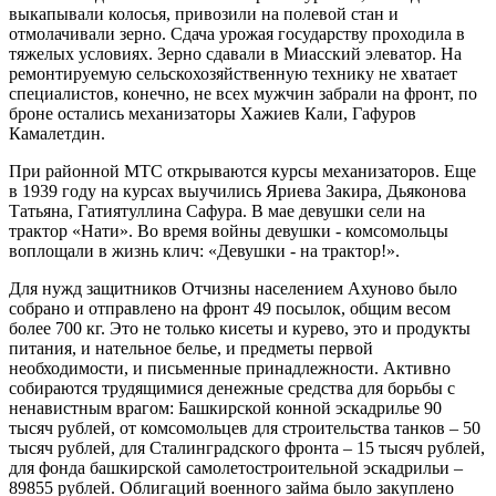
выкапывали колосья, привозили на полевой стан и
отмолачивали зерно. Сдача урожая государству проходила в
тяжелых условиях. Зерно сдавали в Миасский элеватор. На
ремонтируемую сельскохозяйственную технику не хватает
специалистов, конечно, не всех мужчин забрали на фронт, по
броне остались механизаторы Хажиев Кали, Гафуров
Камалетдин.
При районной МТС открываются курсы механизаторов. Еще
в 1939 году на курсах выучились Яриева Закира, Дьяконова
Татьяна, Гатиятуллина Сафура. В мае девушки сели на
трактор «Нати». Во время войны девушки - комсомольцы
воплощали в жизнь клич: «Девушки - на трактор!».
Для нужд защитников Отчизны населением Ахуново было
собрано и отправлено на фронт 49 посылок, общим весом
более 700 кг. Это не только кисеты и курево, это и продукты
питания, и нательное белье, и предметы первой
необходимости, и письменные принадлежности. Активно
собираются трудящимися денежные средства для борьбы с
ненавистным врагом: Башкирской конной эскадрилье 90
тысяч рублей, от комсомольцев для строительства танков – 50
тысяч рублей, для Сталинградского фронта – 15 тысяч рублей,
для фонда башкирской самолетостроительной эскадрильи –
89855 рублей. Облигаций военного займа было закуплено