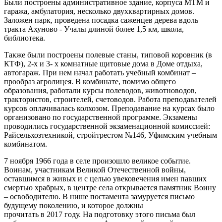
Были построены административное здание, корпуса МТМ и
гаража, амбулатория, несколько двухквартирных домов.
Заложен парк, проведена посадка саженцев дерева вдоль
тракта Ахуново - Учалы длиной более 1,5 км, школа,
библиотека.
Также были построены полевые станы, типовой коровник (в
КТФ), 2-х и 3- х комнатные щитовые дома в Доме отдыха,
автогараж. При нем начал работать учебный комбинат –
прообраз агролицея. В комбинате, помимо общего
образования, работали курсы полеводов, животноводов,
трактористов, строителей, счетоводов. Работа преподавателей
курсов оплачивалась колхозом. Преподавание на курсах было
организовано по государственной программе. Экзамены
проводились государственной экзаменационной комиссией:
Райсельхозтехникой, стройтрестом №146, Уфимским учебным
комбинатом.
7 ноября 1966 года в селе произошло великое событие.
Воинам, участникам Великой Отечественной войны,
оставшимся в живых и с целью увековечения имен павших
смертью храбрых, в центре села открывается памятник Воину
– освободителю. В нише постамента замуруется письмо
будущему поколению, и которое должны
прочитать в 2017 году. На подготовку этого письма был