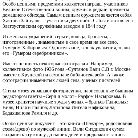
Особо ценными предметами являются награды участников
Великой Отечественной войны, оружия и редкие предметы
домашнего обихода. Самым ценным оружием является сабля
Хаятова Зайнуллы – участника двух войн. Сабля изготовлена
Златоустовским оружейным заводом в 1844 году.
Из женских украшений: серьги, кольца, браслеты, -
изготовленные , знаменитым в свое время на все село,
Гумером Хабировым. Односельчане, в знак уважения, звали
его «Гумером серебренником».
Имеют ценность некоторые фотографии. Например,
коллективное фото 1936 года «Султанов Вали С.В г. Москве
вместе с Крупской на семинаре библиотекарей». А также
фотографии знаменитых людей села, ученых писателей.
Стены музея украшают фоторисунки, нарисованные бывшим
редактором газеты «Серп и молот» Рауфом Насыровым. В
музее хранятся научные труды ученых – братьев Галиевых:
Виля, Ниля и Галиба; Латыпова Ингеля Нафиковича,
Бадахшанова Рамиля и др.
Особо ценный документ – это книга «Шэжэрэ», родословная
схема(древо) по мужской линии. Вали Ситдикович сумел
сохранить эту книгу до наших дней и продолжить запись.