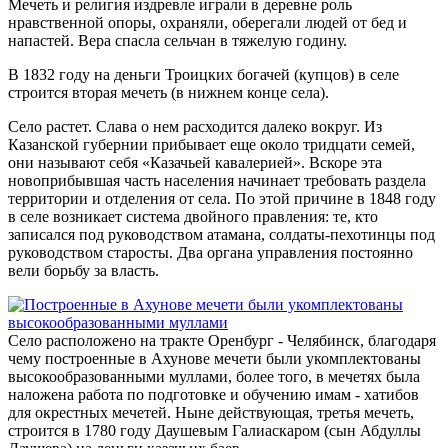
Мечеть и религия издревле играли в деревне роль
нравственной опоры, охраняли, оберегали людей от бед и
напастей. Вера спасла сельчан в тяжелую годину.
В 1832 году на деньги Троицких богачей (купцов) в селе
строится вторая мечеть (в нижнем конце села).
Село растет. Слава о нем расходится далеко вокруг. Из
Казанской губернии прибывает еще около тридцати семей,
они называют себя «Казачьей кавалерией». Вскоре эта
новоприбывшая часть населения начинает требовать раздела
территории и отделения от села. По этой причине в 1848 году
в селе возникает система двойного правления: те, кто
записался под руководством атамана, солдаты-пехотинцы под
руководством старосты. Два органа управления постоянно
вели борьбу за власть.
Село расположено на тракте Оренбург - Челябинск, благодаря
чему построенные в Ахунове мечети были укомплектованы
высокообразованными муллами, более того, в мечетях была
наложена работа по подготовке и обучению имам - хатибов
для окрестных мечетей. Ныне действующая, третья мечеть,
строится в 1780 году Даушевым Галиаскаром (сын Абдуллы