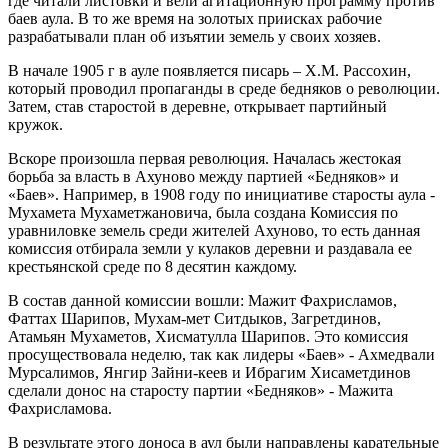
где читали листовки и вели агитационную программу против
баев аула. В то же время на золотых приисках рабочие
разрабатывали план об изъятии земель у своих хозяев.
В начале 1905 г в ауле появляется писарь – Х.М. Рассохин,
который проводил пропаганды в среде бедняков о революции.
Затем, став старостой в деревне, открывает партийный
кружок.
Вскоре произошла первая революция. Началась жестокая
борьба за власть в Ахуново между партией «Бедняков» и
«Баев». Например, в 1908 году по инициативе старосты аула -
Мухамета Мухаметжановича, была создана Комиссия по
уравниловке земель среди жителей Ахуново, то есть данная
комиссия отбирала земли у кулаков деревни и раздавала ее
крестьянской среде по 8 десятин каждому.
В состав данной комиссии вошли: Мажит Фахрисламов,
Фаттах Шарипов, Мухам-мет Ситдыков, Загретдинов,
Атамьян Мухаметов, Хисматулла Шарипов. Это комиссия
просуществовала неделю, так как лидеры «Баев» - Ахмедвали
Мурсалимов, Янгир Зайни-кеев и Ибрагим Хисаметдинов
сделали донос на старосту партии «Бедняков» - Мажита
Фахрисламова.
В результате этого доноса в аул были направлены карательные