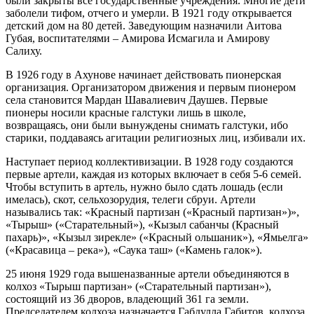
были закрыты все государственные учреждения. Многие дети
заболели тифом, отчего и умерли. В 1921 году открывается
детский дом на 80 детей. Заведующим назначили Аитова
Губая, воспитателями – Амирова Исмагила и Амирову
Салиху.
В 1926 году в Ахунове начинает действовать пионерская
организация. Организатором движения и первым пионером
села становится Мардан Шавалиевич Даушев. Первые
пионеры носили красные галстуки лишь в школе,
возвращаясь, они были вынуждены снимать галстуки, ибо
старики, поддаваясь агитации религиозных лиц, избивали их.
Наступает период коллективизации. В 1928 году создаются
первые артели, каждая из которых включает в себя 5-6 семей.
Чтобы вступить в артель, нужно было сдать лошадь (если
имелась), скот, сельхозорудия, телеги сбруи. Артели
назывались так: «Красный партизан («Красный партизан»)»,
«Тырыш» («Старательный»), «Кызыл сабанчы (Красный
пахарь)», «Кызыл зирекле» («Красный ольшаник»), «Ямьелга»
(«Красавица – река»), «Саука таш» («Камень галок»).
25 июня 1929 года вышеназванные артели объединяются в
колхоз «Тырыш партизан» («Старательный партизан»),
состоящий из 36 дворов, владеющий 361 га земли.
Председателем колхоза назначается Габдулла Габитов. колхоза