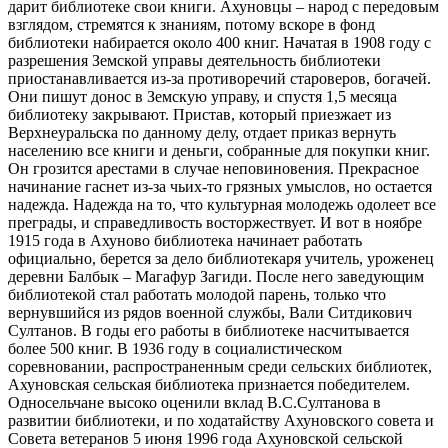
дарит библиотеке свои книги. Ахуновцы – народ с передовым
взглядом, стремятся к знаниям, потому вскоре в фонд
библиотеки набирается около 400 книг. Начатая в 1908 году с
разрешения Земской управы деятельность библиотеки
приостанавливается из-за противоречий староверов, богачей.
Они пишут донос в Земскую управу, и спустя 1,5 месяца
библиотеку закрывают. Пристав, который приезжает из
Верхнеуральска по данному делу, отдает приказ вернуть
населению все книги и деньги, собранные для покупки книг.
Он грозится арестами в случае неповиновения. Прекрасное
начинание гаснет из-за чьих-то грязных умыслов, но остается
надежда. Надежда на то, что культурная молодежь одолеет все
преграды, и справедливость восторжествует. И вот в ноябре
1915 года в Ахуново библиотека начинает работать
официально, берется за дело библиотекаря учитель, уроженец
деревни Балбык – Магафур Загиди. После него заведующим
библиотекой стал работать молодой парень, только что
вернувшийся из рядов военной службы, Вали Ситдикович
Султанов. В годы его работы в библиотеке насчитывается
более 500 книг. В 1936 году в социалистическом
соревновании, распространенным среди сельских библиотек,
Ахуновская сельская библиотека признается победителем.
Односельчане высоко оценили вклад В.С.Султанова в
развитии библиотеки, и по ходатайству Ахуновского совета и
Совета ветеранов 5 июня 1996 года Ахуновской сельской