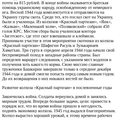
почти на 815 рублей. В конце войны оказывается братская
помощь украинскому народу, освобожденному от немецкого
ига. Весной 1944 года комплектуется и отправляются на
Украину гурты скота. Среди тех, кто послал скот на Украину,
были и учалинцы. Из колхозов «Красный партизан», «Яик»,
«Калкан», «Маленький холм», «Поляковский» собрали 450
голов КРС. Местом сбора была учалинская контора
«Заготскот», где этот скот взвешивали и клеймили.
Принимали участие в этом мероприятии скотники из колхоза
«Красный партизан» Шафигин Расуль и Зулькарнаев
Хаматхан. Три гурта в середине апреля 1944 года начали свой
беспримерный поход в западные районы страны. Был
определен маршрут следования, с указанием мест водопоя и
получения хоть какого-то корма. Свою миссию славные
труженики Башкирии завершили только к середине декабря
1944 года и домой смогли попасть перед самым новым годом.
До их возвращения о них никаких вестей не было.
Развитие колхоза «Красный партизан» в послевоенные годы
Закончилась война. Солдаты вернулись домой и занялись
мирным трудом. Впереди большие задачи, цели: привести в
порядок все, что во время войны пришло в негодность,
поднять экономику колхоза. 1945 год выдался благоприятным.
Колхоз вырастил хороший урожай, к этому времени рабочих