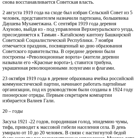
снова восстанавливается Советская власть.
2 августа 1919 года на сходе был избран Сельский Совет из 5
человек, представителем назначили партизана, большевика
Даушева Мухаметжана. С сентября 1919 года деревня
Ахуново, выйдя из - под управления Верхнеуральского уезда,
присоединяется к Тамьян - Катайскому кантону Башкирской
Советской Социалистической Республики. 7 ноября
отмечается праздник, посвященный ко дню образования
Советского правительства. В середине деревни были
построены «Революционные ворота» (жители деревни
называли его «Красные ворота»), ставится трибуна,
украшенная революционными лозунгами и флагами.
23 октября 1919 года в деревне образована ячейка российской
коммунистической партии, начинают работать партийные
организации, под их руководством были созданы в 1924 году
пионерские отряды. Первым секретарем компартии
избирается Валиев Гали.
20 – годы
Засуха 1921 -22 годов, породившая голод, эпидемию чумы,
тифа, приводит к массовой гибели населения села. В день
умирало от 10 до 20 человек. В связи с настигнутой бедой