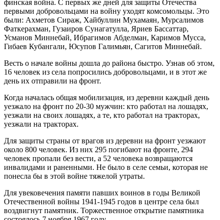
финская война. С первых же дней для защиты Отечества
первыми добровольцами на войну уходят комсомольцы. Это
были: Ахметов Сираж, Хайбуллин Мухамаян, Мурсалимов
Фаткерахман, Гузаиров Сунагатулла, Яриев Бассаттар,
Усманов Миннебай, Ибрагимов Абделман, Каримов Мусса,
Гибаев Кубангали, Юсупов Галимьян, Сагитов Миннебай.
Весть о начале войны дошла до района быстро. Узнав об этом,
16 человек из села попросились добровольцами, и в этот же
день их отправили на фронт.
Когда началась общая мобилизация, из деревни каждый день
уезжало на фронт по 20-30 мужчин: кто работал на лошадях,
уезжали на своих лошадях, а те, кто работал на тракторах,
уезжали на тракторах.
Для защиты страны от врагов из деревни на фронт уезжают
около 800 человек. Из них 295 погибают на фронте, 294
человек пропали без вести, а 52 человека возвращаются
инвалидами и раненными. Не было в селе семьи, которая не
понесла бы в этой войне тяжелой утраты.
Для увековечения памяти павших воинов в годы Великой
Отечественной войны 1941-1945 годов в центре села был
воздвигнут памятник. Торжественное открытие памятника
состоялось 7 ноября 1967 году.