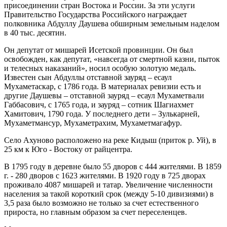
присоединении стран Востока и России. За эти услуги
Правительство Государства Российского награждает
полковника Абдуллу Даушева обширным земельным наделом
в 40 тыс. десятин.
Он депутат от мишарей Исетской провинции. Он был
освобожден, как депутат, «навсегда от смертной казни, пыток
и телесных наказаний», носил особую золотую медаль.
Известен сын Абдуллы отставной зауряд – есаул
Мухаметаскар, с 1786 года. В материалах ревизии есть и
другие Даушевы – отставной зауряд – есаул Мухаметвали
Габбасович, с 1765 года, и зауряд – сотник Шагиахмет
Хамитович, 1790 года. У последнего дети – Зулькарней,
Мухаметмансур, Мухаметрахим, Мухаметмагафур.
Село Ахуново расположено на реке Кидыш (приток р. Уй), в
25 км к Юго - Востоку от райцентра.
В 1795 году в деревне было 55 дворов с 444 жителями. В 1859
г. - 280 дворов с 1623 жителями. В 1920 году в 725 дворах
проживало 4087 мишарей и татар. Увеличение численности
населения за такой короткий срок (между 5-10 дивизиями) в
3,5 раза было возможно не только за счет естественного
прироста, но главным образом за счет переселенцев.