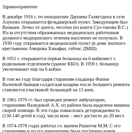
Здравоохранение
В декабре 1916 г. по инициативе Даушева Галяутдина в селе
Ахуново открывается фельдшерский пункт. Заведующим был
Вазжаев. Лечил от цинги, чесотки (из книги Сул-танова В.С.)
Из-за отсутствия образованных медицинских работников
должного медицинского лечения население не получало. В
1930 году открывается медицинский пункт (в доме знатного
крестьянина Амирова Ханафьи, сейчас ДМШ).
В 1951 г. открывается первая больница на 6 койкомест с
родильным отделением (здание КБО). В 1959 г. больницу
увеличивают еще на 6 койки.
В том же году благодаря стараниям ельдшера Фании
Валиевой бывшая солдатская казарма после большого ремонта
становится участковой больницей на 15 коек.
В 1961-1970 гг. был проведен ремонт амбулатории,
стараниями Валидовой А.Х. из района была выделена машина
скорой помощи. В эти годы повысилась деторождаемость
(130-140 детей в год), число коек – мест достигло до 20 мест.
В 1974-1978 годах работал гл. врачем Рашитов М.М. С его
стараниями и по его инициативе была построена новая