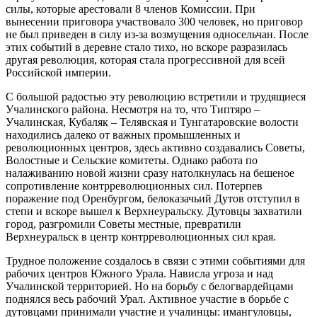
силы, которые арестовали 8 членов Комиссии. При
вынесении приговора участвовало 300 человек, но приговор
не был приведен в силу из-за возмущения односельчан. После
этих событий в деревне стало тихо, но вскоре разразилась
другая революция, которая стала прогрессивной для всей
Российской империи.
С большой радостью эту революцию встретили и трудящиеся
Учалинского района. Несмотря на то, что Типтяро –
Учалинская, Кубаляк – Телявская и Тунгатаровские волости
находились далеко от важных промышленных и
революционных центров, здесь активно создавались Советы,
Волостные и Сельские комитеты. Однако работа по
налаживанию новой жизни сразу натолкнулась на бешеное
сопротивление контрреволюционных сил. Потерпев
поражение под Оренбургом, белоказачьий Дутов отступил в
степи и вскоре вышел к Верхнеуральску. Дутовцы захватили
город, разгромили Советы местные, превратили
Верхнеуральск в центр контрреволюционных сил края.
Трудное положение создалось в связи с этими событиями для
рабочих центров Южного Урала. Нависла угроза и над
Учалинской территорией. Но на борьбу с белогвардейцами
поднялся весь рабочий Урал. Активное участие в борьбе с
дутовцами принимали участие и учалинцы: имангуловцы,