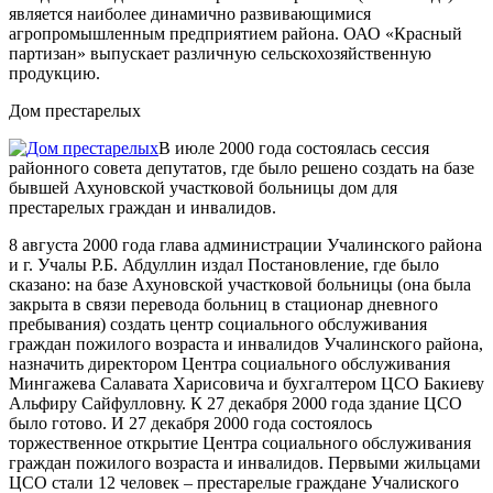
является наиболее динамично развивающимися
агропромышленным предприятием района. ОАО «Красный
партизан» выпускает различную сельскохозяйственную
продукцию.
Дом престарелых
В июле 2000 года состоялась сессия
районного совета депутатов, где было решено создать на базе
бывшей Ахуновской участковой больницы дом для
престарелых граждан и инвалидов.
8 августа 2000 года глава администрации Учалинского района
и г. Учалы Р.Б. Абдуллин издал Постановление, где было
сказано: на базе Ахуновской участковой больницы (она была
закрыта в связи перевода больниц в стационар дневного
пребывания) создать центр социального обслуживания
граждан пожилого возраста и инвалидов Учалинского района,
назначить директором Центра социального обслуживания
Мингажева Салавата Харисовича и бухгалтером ЦСО Бакиеву
Альфиру Сайфулловну. К 27 декабря 2000 года здание ЦСО
было готово. И 27 декабря 2000 года состоялось
торжественное открытие Центра социального обслуживания
граждан пожилого возраста и инвалидов. Первыми жильцами
ЦСО стали 12 человек – престарелые граждане Учалиского