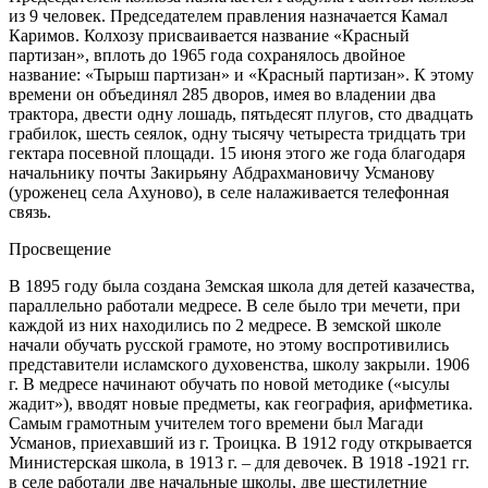
из 9 человек. Председателем правления назначается Камал
Каримов. Колхозу присваивается название «Красный
партизан», вплоть до 1965 года сохранялось двойное
название: «Тырыш партизан» и «Красный партизан». К этому
времени он объединял 285 дворов, имея во владении два
трактора, двести одну лошадь, пятьдесят плугов, сто двадцать
грабилок, шесть сеялок, одну тысячу четыреста тридцать три
гектара посевной площади. 15 июня этого же года благодаря
начальнику почты Закирьяну Абдрахмановичу Усманову
(уроженец села Ахуново), в селе налаживается телефонная
связь.
Просвещение
В 1895 году была создана Земская школа для детей казачества,
параллельно работали медресе. В селе было три мечети, при
каждой из них находились по 2 медресе. В земской школе
начали обучать русской грамоте, но этому воспротивились
представители исламского духовенства, школу закрыли. 1906
г. В медресе начинают обучать по новой методике («ысулы
жадит»), вводят новые предметы, как география, арифметика.
Самым грамотным учителем того времени был Магади
Усманов, приехавший из г. Троицка. В 1912 году открывается
Министерская школа, в 1913 г. – для девочек. В 1918 -1921 гг.
в селе работали две начальные школы, две шестилетние