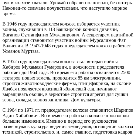
рук в колхозе хватало. Урожай собрали полностью, без потерь.
Наконец-то сельчане почувствовали, что наступило мирное
время.
В 1946 году председателем колхоза избирается участник
войны, служивший в 113 Башкирской конной дивизии,
Вагапов Султанфатих Мужавирович. А секретарем партийной
организации становится участник войны Мурсалимов Фат
Валиевич. В 1947-1948 годах председателем колхоза работает
Усманов Муртаза.
В 1952 году председателем колхоза стал ветеран войны
Хабиров Мухамаян Гумарович, в должности председателя
работает до 1964 года. Во время его работы осваивается 2500
гектаров новых земель, проводится 85 км электролинии,
строятся животноводческие фермы, птицефабрика, на склоне
Лачбая появляется красивый яблоневый сад, начинают
выращивать овощи, в зернотоке строится агрегат для сушки
зерна, склады, зернохранилища, Дом культуры.
С 1964 по 1971 гг. председателем колхоза становится Шарипов
Адип Хабибович. Во время его работы в колхозе произошли
большие изменения. Именно в период его руководства
развернулась культура ведения земледелия, оснащение колхоза
техникой, строительство, и, самое главное, подготовка кадров.