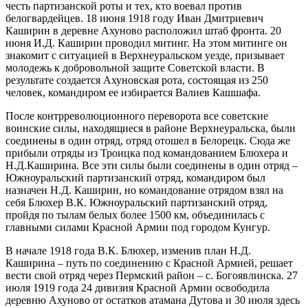
честь партизанской роты и тех, кто воевал против
белогвардейцев. 18 июня 1918 году Иван Дмитриевич
Каширин в деревне Ахуново расположил штаб фронта. 20
июня И.Д. Каширин проводил митинг. На этом митинге он
знакомит с ситуацией в Верхнеуральском уезде, призывает
молодежь к добровольной защите Советской власти. В
результате создается Ахуновская рота, состоящая из 250
человек, командиром ее избирается Валиев Кашшафа.
После контрреволюционного переворота все советские
воинские силы, находящиеся в районе Верхнеуральска, были
соединены в один отряд, отряд отошел в Белорецк. Сюда же
прибыли отряды из Троицка под командованием Блюхера и
Н.Д.Каширина. Все эти силы были соединены в один отряд –
Южноуральский партизанский отряд, командиром был
назначен Н.Д. Каширин, но командование отрядом взял на
себя Блюхер В.К. Южноуральский партизанский отряд,
пройдя по тылам белых более 1500 км, объединилась с
главными силами Красной Армии под городом Кунгур.
В начале 1918 года В.К. Блюхер, изменив план Н.Д.
Каширина – путь по соединению с Красной Армией, решает
вести свой отряд через Пермский район – с. Богоявлинска. 27
июля 1919 года 24 дивизия Красной Армии освободила
деревню Ахуново от остатков атамана Дутова и 30 июля здесь