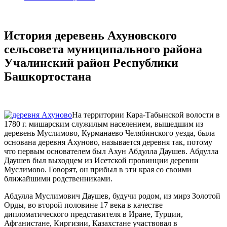
История деревень Ахуновского
сельсовета муниципального района
Учалинский район Республики
Башкортостана
На территории Кара-Табынской волости в
1780 г. мишарским служилым населением, вышедшим из
деревень Муслимово, Курманаево Челябинского уезда, была
основана деревня Ахуново, называется деревня так, потому
что первым основателем был Ахун Абдулла Даушев. Абдулла
Даушев был выходцем из Исетской провинции деревни
Муслимово. Говорят, он прибыл в эти края со своими
ближайшими родственниками.
Абдулла Муслимович Даушев, будучи родом, из мирз Золотой
Орды, во второй половине 17 века в качестве
дипломатического представителя в Иране, Турции,
Афганистане, Киргизии, Казахстане участвовал в