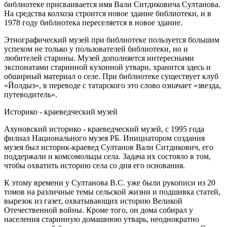
библиотеке присваивается имя Вали Ситдиковича Султанова.
На средства колхоза строится новое здание библиотеки, и в
1978 году библиотека переселяется в новое здание.
Этнографический музей при библиотеке пользуется большим
успехом не только у пользователей библиотеки, но и
любителей старины. Музей дополняется интересными
экспонатами старинной кухонной утвари, хранится здесь и
обширный материал о селе. При библиотеке существует клуб
«Йолдыз», в переводе с татарского это слово означает «звезда,
путеводитель».
Историко - краеведческий музей
Ахуновский историко - краеведческий музей, с 1995 года
филиал Национального музея РБ. Инициатором создания
музея был историк-краевед Султанов Вали Ситдикович, его
поддержали и комсомольцы села. Задача их состояло в том,
чтобы охватить историю села со дня его основания.
К этому времени у Султанова В.С. уже были рукописи из 20
томов на различные темы сельской жизни и подшивка статей,
вырезок из газет, охватывающих историю Великой
Отечественной войны. Кроме того, он дома собирал у
населения старинную домашнюю утварь, неоднократно