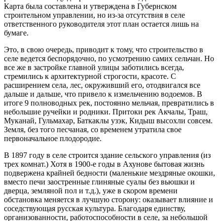
Карта была составлена и утверждена в Губернском
строительном управлении, но из-за отсутствия в селе
ответственного руководителя этот план остается лишь на
бумаге.
Это, в свою очередь, приводит к тому, что строительство в
селе ведется беспорядочно, по усмотрению самих сельчан. Но
все же в застройке главной улицы заботились всегда,
стремились к архитектурной строгости, красоте. С
расширением села, лес, окруживший его, отодвигался все
дальше и дальше, что привело к измельчению водоемов. В
итоге 9 полноводных рек, постоянно мельчая, превратились в
небольшие ручейки и родники. Притоки рек Акчалы, Траш,
Муканай, Гульмахар, Баткаклы узэк, Кидыш высохли совсем.
Земля, без того песчаная, со временем утратила свое
первоначальное плодородие.
В 1897 году в селе строится здание сельского управления (из
трех комнат.) Хотя в 1900-е годы в Ахунове бытовая жизнь
подвержена крайней бедности (маленькие мездряные окошки,
вместо печи заостренные глиняные суалы без вьюшки и
дверца, земляной пол и т.д.), уже в скором времени
обстановка меняется в лучшую сторону: оказывает влияние и
соседствующая русская культура. Благодаря единству,
организованности, работоспособности в селе, за небольшой