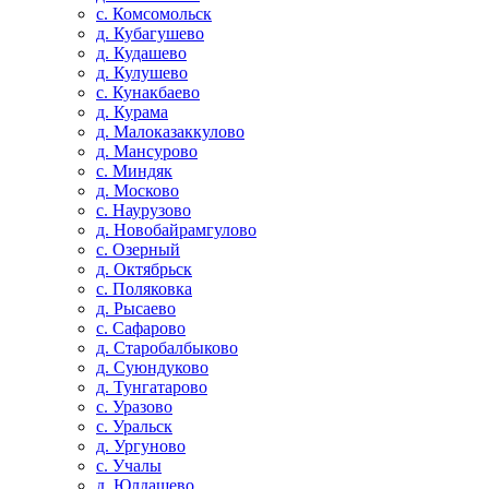
с. Комсомольск
д. Кубагушево
д. Кудашево
д. Кулушево
с. Кунакбаево
д. Курама
д. Малоказаккулово
д. Мансурово
с. Миндяк
д. Москово
с. Наурузово
д. Новобайрамгулово
с. Озерный
д. Октябрьск
с. Поляковка
д. Рысаево
с. Сафарово
д. Старобалбыково
д. Суюндуково
д. Тунгатарово
с. Уразово
с. Уральск
д. Ургуново
с. Учалы
д. Юлдашево