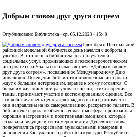
Добрым словом друг друга согреем
Опубликовано
Библиотека
-
ср, 06.12.2023 - 15:48
1 декабря в Центральной
районной модельной библиотеке день начался с доброты и
улыбок. В этот день в библиотеке для получателей
социальных услуг, проживающих в психоневрологическом
интернате села Учалы состоялась встреча «Добрым словом
друг друга согреем», посвященное Международному Дню
инвалидов. Посещение библиотеки подопечные интерната
ждут с большим нетерпением, заранее к этому готовятся. С
большим желанием они разучивают песни, стихотворения,
танцы, принимают участие в костюмированных сценках. Все
эти действия очень ценны для каждого из них, потому что
они направлены на их самореализацию, раскрытию таланта. В
библиотеке царила необычно теплая атмосфера, пронизанная
хорошим настроением и позитивными эмоциями, которые
создавали ведущие и гости мероприятия. Душевные слова,
подкреплялись прекрасными музыкальными номерами в
исполнении Заслуженного работника культуры Республики