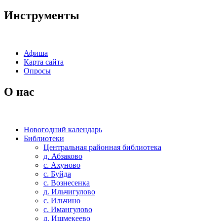
Инструменты
Афиша
Карта сайта
Опросы
О нас
Новогодний календарь
Библиотеки
Центральная районная библиотека
д. Абзаково
с. Ахуново
с. Буйда
с. Вознесенка
д. Ильчигулово
с. Ильчино
с. Имангулово
д. Ишмекеево