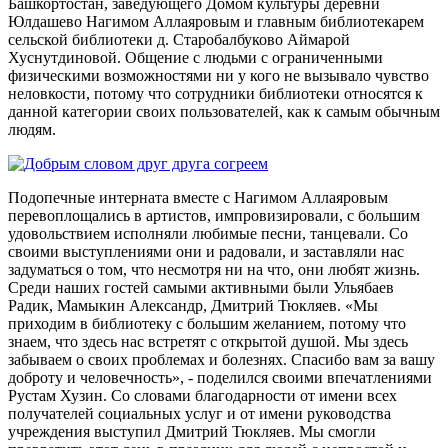
Башкортостан, заведующего Домом культуры деревни
Юлдашево Нагимом Аллаяровым и главным библиотекарем
сельской библиотеки д. Старобалбуково Аймарой
Хуснутдиновой. Общение с людьми с ограниченными
физическими возможностями ни у кого не вызывало чувство
неловкости, потому что сотрудники библиотеки относятся к
данной категории своих пользователей, как к самым обычным
людям.
Подопечные интерната вместе с Нагимом Аллаяровым
перевоплощались в артистов, импровизировали, с большим
удовольствием исполняли любимые песни, танцевали. Со
своими выступлениями они и радовали, и заставляли нас
задуматься о том, что несмотря ни на что, они любят жизнь.
Среди наших гостей самыми активными были Ульябаев
Радик, Мамыкин Александр, Дмитрий Тюкляев. «Мы
приходим в библиотеку с большим желанием, потому что
знаем, что здесь нас встретят с открытой душой. Мы здесь
забываем о своих проблемах и болезнях. Спасибо вам за вашу
доброту и человечность», - поделился своими впечатлениями
Рустам Хузин. Со словами благодарности от имени всех
получателей социальных услуг и от имени руководства
учреждения выступил Дмитрий Тюкляев. Мы смогли