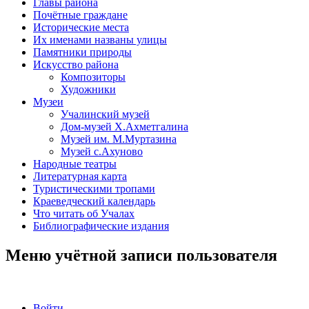
Главы района
Почётные граждане
Исторические места
Их именами названы улицы
Памятники природы
Искусство района
Композиторы
Художники
Музеи
Учалинский музей
Дом-музей Х.Ахметгалина
Музей им. М.Муртазина
Музей с.Ахуново
Народные театры
Литературная карта
Туристическими тропами
Краеведческий календарь
Что читать об Учалах
Библиографические издания
Меню учётной записи пользователя
Войти