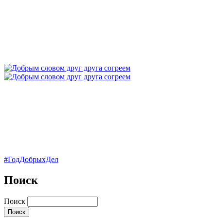
#ГодДобрыхДел
Поиск
Поиск