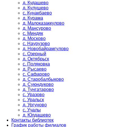
д. Кудашево
д. Кулушево
с. Кунакбаево
д. Курама
д. Малоказаккулово
д. Мансурово
с. Миндяк
д. Москово
с. Наурузово
д. Новобайрамгулово
с. Озерный
д. Октябрьск
с. Поляковка
д. Рысаево
с. Сафарово
д. Старобалбыково
д. Суюндуково
д. Тунгатарово
с. Уразово
с. Уральск
д. Ургуново
с. Учалы
д. Юлдашево
Контакты библиотек
График работы филиалов