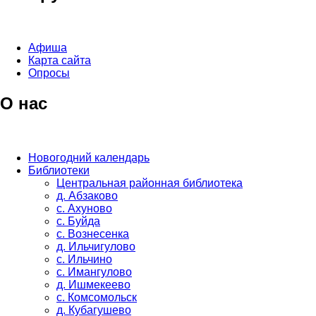
Афиша
Карта сайта
Опросы
О нас
Новогодний календарь
Библиотеки
Центральная районная библиотека
д. Абзаково
с. Ахуново
с. Буйда
с. Вознесенка
д. Ильчигулово
с. Ильчино
с. Имангулово
д. Ишмекеево
с. Комсомольск
д. Кубагушево