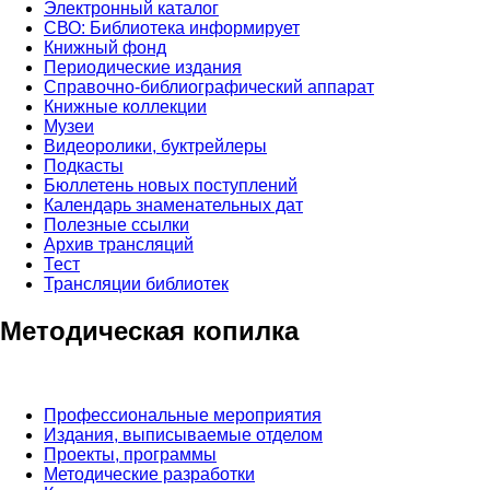
Электронный каталог
СВО: Библиотека информирует
Книжный фонд
Периодические издания
Справочно-библиографический аппарат
Книжные коллекции
Музеи
Видеоролики, буктрейлеры
Подкасты
Бюллетень новых поступлений
Календарь знаменательных дат
Полезные ссылки
Архив трансляций
Тест
Трансляции библиотек
Методическая копилка
Профессиональные мероприятия
Издания, выписываемые отделом
Проекты, программы
Методические разработки