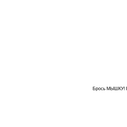
АТЬ! Брось МЫШ