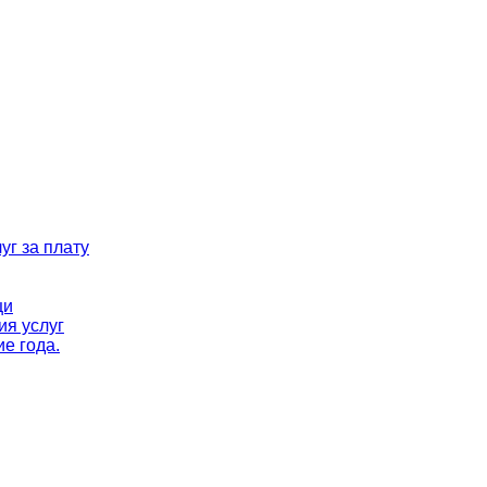
уг за плату
ци
ия услуг
е года.