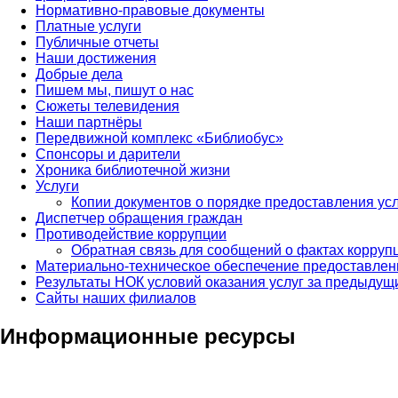
Нормативно-правовые документы
Платные услуги
Публичные отчеты
Наши достижения
Добрые дела
Пишем мы, пишут о нас
Сюжеты телевидения
Наши партнёры
Передвижной комплекс «Библиобус»
Спонсоры и дарители
Хроника библиотечной жизни
Услуги
Копии документов о порядке предоставления усл
Диспетчер обращения граждан
Противодействие коррупции
Обратная связь для сообщений о фактах корруп
Материально-техническое обеспечение предоставлен
Результаты НОК условий оказания услуг за предыдущи
Сайты наших филиалов
Информационные ресурсы